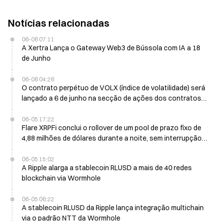
Notícias relacionadas
06-06 07:11
A Xertra Lança o Gateway Web3 de Bússola com IA a 18
de Junho
06-06 04:26
O contrato perpétuo de VOLX (índice de volatilidade) será
lançado a 6 de junho na secção de ações dos contratos
da Gate, com suporte para negociação com alavancagem
de 1 a 20x
06-05 17:22
Flare XRPFi conclui o rollover de um pool de prazo fixo de
4,88 milhões de dólares durante a noite, sem interrupção
do mercado
06-05 15:02
A Ripple alarga a stablecoin RLUSD a mais de 40 redes
blockchain via Wormhole
06-05 06:22
A stablecoin RLUSD da Ripple lança integração multichain
via o padrão NTT da Wormhole