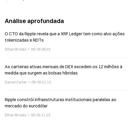
Análise aprofundada
O CTO da Ripple revela que a XRP Ledger tem como alvo ações
tokenizadas e REITs
Ethan Brooks
06-06 06:23
As carteiras ativas mensais de DEX excedem os 12 milhões à
medida que surgem as bolsas híbridas
Daniel Carter
06-05 21:13
Ripple constrói infraestruturas institucionais paralelas ao
mercado do eurodólar
Ethan Brooks
06-05 11:23