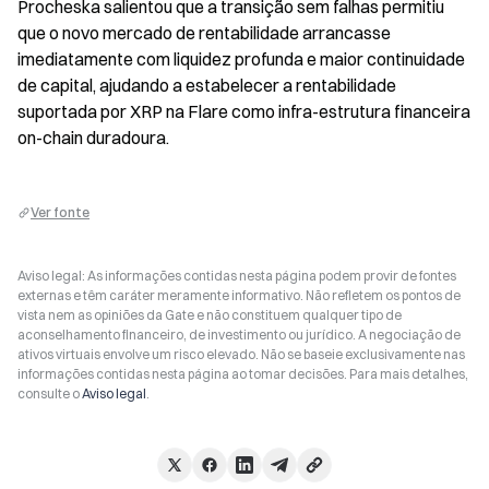
Procheska salientou que a transição sem falhas permitiu 
que o novo mercado de rentabilidade arrancasse 
imediatamente com liquidez profunda e maior continuidade 
de capital, ajudando a estabelecer a rentabilidade 
suportada por XRP na Flare como infra-estrutura financeira 
on-chain duradoura.
Ver fonte
Aviso legal: As informações contidas nesta página podem provir de fontes
externas e têm caráter meramente informativo. Não refletem os pontos de
vista nem as opiniões da Gate e não constituem qualquer tipo de
aconselhamento financeiro, de investimento ou jurídico. A negociação de
ativos virtuais envolve um risco elevado. Não se baseie exclusivamente nas
informações contidas nesta página ao tomar decisões. Para mais detalhes,
consulte o
Aviso legal
.