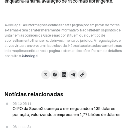
enquadrá-la numa avaliação de risco mais abrangente.
Aviso legal: As informações contidas nesta página podem provir de fontes
externas e têm caráter meramente informativo. Não refletem os pontos de
vista nem as opiniões da Gate e não constituem qualquer tipo de
aconselhamento financeiro, de investimento ou jurídico. A negociação de
ativos virtuais envolve um risco elevado. Não se baseie exclusivamente nas
informações contidas nesta página ao tomar decisões. Para mais detalhes,
consulte o
Aviso legal
.
Notícias relacionadas
06-12 06:11
O IPO da SpaceX começa a ser negociado a 135 dólares
por ação, valorizando a empresa em 1,77 biliões de dólares
06-11 22:34