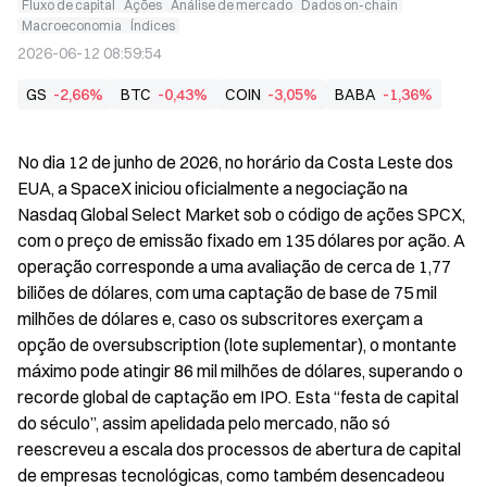
Fluxo de capital
Ações
Análise de mercado
Dados on-chain
Macroeconomia
Índices
2026-06-12 08:59:54
GS
-2,66%
BTC
-0,43%
COIN
-3,05%
BABA
-1,36%
No dia 12 de junho de 2026, no horário da Costa Leste dos 
EUA, a SpaceX iniciou oficialmente a negociação na 
Nasdaq Global Select Market sob o código de ações SPCX, 
com o preço de emissão fixado em 135 dólares por ação. A 
operação corresponde a uma avaliação de cerca de 1,77 
biliões de dólares, com uma captação de base de 75 mil 
milhões de dólares e, caso os subscritores exerçam a 
opção de oversubscription (lote suplementar), o montante 
máximo pode atingir 86 mil milhões de dólares, superando o 
recorde global de captação em IPO. Esta “festa de capital 
do século”, assim apelidada pelo mercado, não só 
reescreveu a escala dos processos de abertura de capital 
de empresas tecnológicas, como também desencadeou 