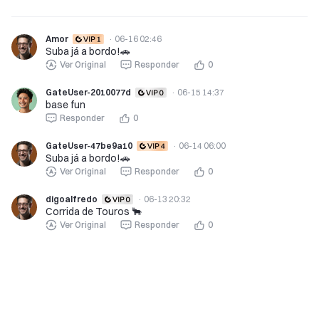
Amor
·
06-16 02:46
Suba já a bordo!🚗
Ver Original
Responder
0
GateUser-2010077d
·
06-15 14:37
base fun
Responder
0
GateUser-47be9a10
·
06-14 06:00
Suba já a bordo!🚗
Ver Original
Responder
0
digoalfredo
·
06-13 20:32
Corrida de Touros 🐂
Ver Original
Responder
0