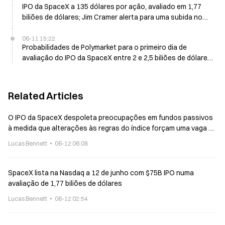
IPO da SpaceX a 135 dólares por ação, avaliado em 1,77
biliões de dólares; Jim Cramer alerta para uma subida no
primeiro dia
06-11 15:22
Probabilidades de Polymarket para o primeiro dia de
avaliação do IPO da SpaceX entre 2 e 2,5 biliões de dólares
sobem para 47%
Related Articles
O IPO da SpaceX despoleta preocupações em fundos passivos
à medida que alterações às regras do índice forçam uma vaga de
compras de $22B
Lucas Bennett
06-12 06:08
SpaceX lista na Nasdaq a 12 de junho com $75B IPO numa
avaliação de 1,77 biliões de dólares
Lucas Bennett
06-12 02:54