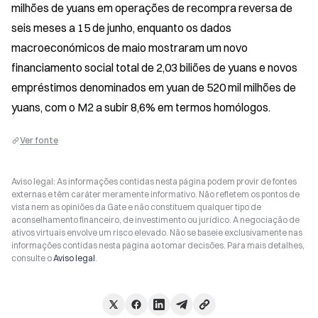
milhões de yuans em operações de recompra reversa de 
seis meses a 15 de junho, enquanto os dados 
macroeconómicos de maio mostraram um novo 
financiamento social total de 2,03 biliões de yuans e novos 
empréstimos denominados em yuan de 520 mil milhões de 
yuans, com o M2 a subir 8,6% em termos homólogos.
Ver fonte
Aviso legal: As informações contidas nesta página podem provir de fontes
externas e têm caráter meramente informativo. Não refletem os pontos de
vista nem as opiniões da Gate e não constituem qualquer tipo de
aconselhamento financeiro, de investimento ou jurídico. A negociação de
ativos virtuais envolve um risco elevado. Não se baseie exclusivamente nas
informações contidas nesta página ao tomar decisões. Para mais detalhes,
consulte o
Aviso legal
.