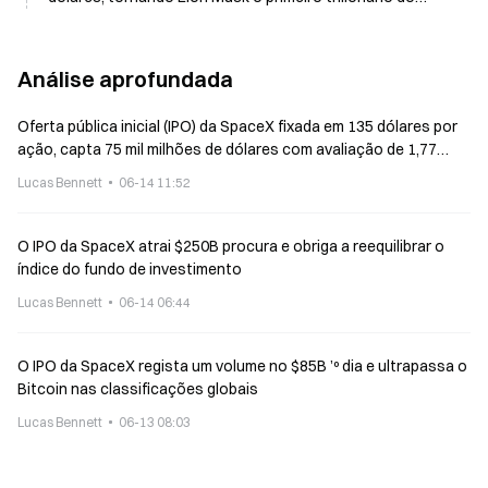
mundo
Análise aprofundada
Oferta pública inicial (IPO) da SpaceX fixada em 135 dólares por
ação, capta 75 mil milhões de dólares com avaliação de 1,77
biliões de dólares
Lucas Bennett
06-14 11:52
O IPO da SpaceX atrai $250B procura e obriga a reequilibrar o
índice do fundo de investimento
Lucas Bennett
06-14 06:44
O IPO da SpaceX regista um volume no $85B ’º dia e ultrapassa o
Bitcoin nas classificações globais
Lucas Bennett
06-13 08:03