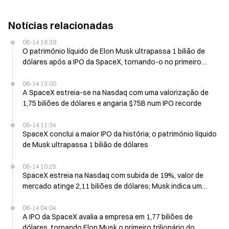
Notícias relacionadas
06-14 16:39
O património líquido de Elon Musk ultrapassa 1 bilião de
dólares após a IPO da SpaceX, tornando-o no primeiro
trilionário do mundo
06-14 13:00
A SpaceX estreia-se na Nasdaq com uma valorização de
1,75 biliões de dólares e angaria $75B num IPO recorde
06-14 11:34
SpaceX conclui a maior IPO da história; o património líquido
de Musk ultrapassa 1 bilião de dólares
06-14 10:25
SpaceX estreia na Nasdaq com subida de 19%, valor de
mercado atinge 2,11 biliões de dólares; Musk indica um
upgrade da colaboração com a Nvidia
06-14 04:04
A IPO da SpaceX avalia a empresa em 1,77 biliões de
dólares, tornando Elon Musk o primeiro trilionário do