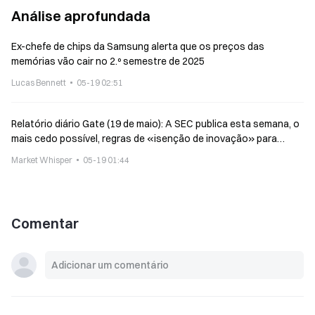
Análise aprofundada
Ex-chefe de chips da Samsung alerta que os preços das
memórias vão cair no 2.º semestre de 2025
Lucas Bennett
05-19 02:51
Relatório diário Gate (19 de maio): A SEC publica esta semana, o
mais cedo possível, regras de «isenção de inovação» para
ações tokenizadas; Echo Protocol sofre um ataque informático
Market Whisper
05-19 01:44
Comentar