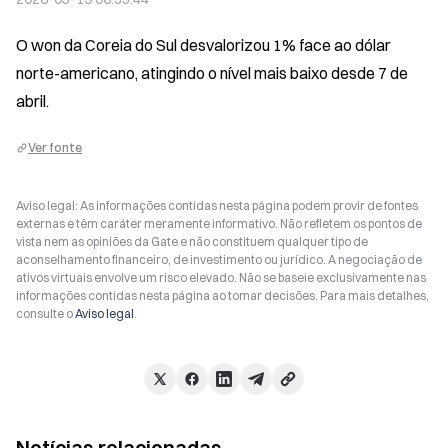
O won da Coreia do Sul desvalorizou 1% face ao dólar 
norte-americano, atingindo o nível mais baixo desde 7 de 
abril.
Ver fonte
Aviso legal: As informações contidas nesta página podem provir de fontes
externas e têm caráter meramente informativo. Não refletem os pontos de
vista nem as opiniões da Gate e não constituem qualquer tipo de
aconselhamento financeiro, de investimento ou jurídico. A negociação de
ativos virtuais envolve um risco elevado. Não se baseie exclusivamente nas
informações contidas nesta página ao tomar decisões. Para mais detalhes,
consulte o
Aviso legal
.
Notícias relacionadas