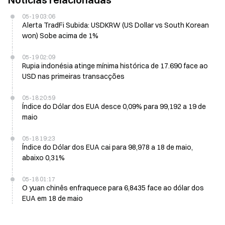
05-19 03:06
Alerta TradFi Subida: USDKRW (US Dollar vs South Korean
won) Sobe acima de 1%
05-19 02:09
Rupia indonésia atinge mínima histórica de 17.690 face ao
USD nas primeiras transacções
05-18 20:59
Índice do Dólar dos EUA desce 0,09% para 99,192 a 19 de
maio
05-18 19:23
Índice do Dólar dos EUA cai para 98,978 a 18 de maio,
abaixo 0,31%
05-18 01:17
O yuan chinês enfraquece para 6,8435 face ao dólar dos
EUA em 18 de maio