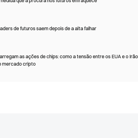
 medida que a procura nos futuros enfraquece
aders de futuros saem depois de a alta falhar
regam as ações de chips: como a tensão entre os EUA e o Irão
 o mercado cripto