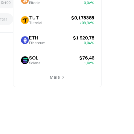
0/400
Bitcoin
0,02%
TUT
$0,175385
tar
Tutorial
208,92%
ETH
$1 920,78
Ethereum
0,04%
SOL
$76,46
Solana
1,62%
Mais