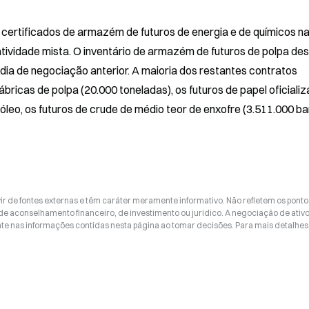
 certificados de armazém de futuros de energia e de químicos na
ividade mista. O inventário de armazém de futuros de polpa des
ia de negociação anterior. A maioria dos restantes contratos 
ábricas de polpa (20.000 toneladas), os futuros de papel oficializ
tróleo, os futuros de crude de médio teor de enxofre (3.511.000 barr
ir de fontes externas e têm caráter meramente informativo. Não refletem os ponto
 de aconselhamento financeiro, de investimento ou jurídico. A negociação de ativ
nte nas informações contidas nesta página ao tomar decisões. Para mais detalhes