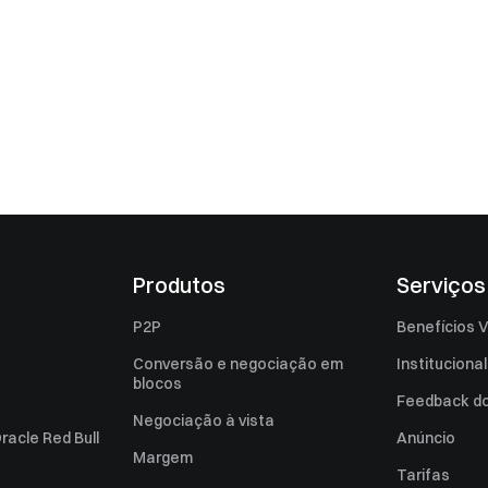
Produtos
Serviços
P2P
Benefícios V
Conversão e negociação em
Institucional
blocos
Feedback do 
Negociação à vista
racle Red Bull
Anúncio
Margem
Tarifas