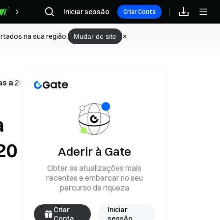
Iniciar sessão
Recompensas
Criar Conta
rtados na sua região.
Mudar de site
s a 20 de maio
a
20
Aderir à Gate
Obter as atualizações mais
recentes e embarcar no seu
percurso de riqueza
Criar
Iniciar
Conta
sessão