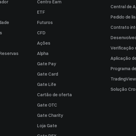
zador
Centro Earn
Central de A
ETF
Pedido de l
idade
Futuros
Contrato int
es
CFD
Desenvolved
Ações
Verificação
 Reservas
Alpha
Aplicação d
Gate Pay
Programa de 
Gate Card
TradingView
Gate Life
Solução Cro
Cartão de oferta
Gate OTC
Gate Charity
Loja Gate