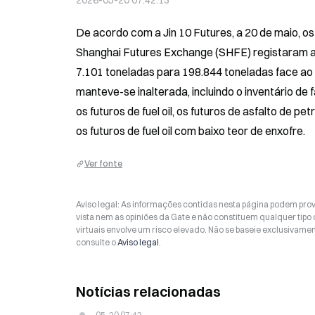
2026-05-20 07:42:13
De acordo com a Jin 10 Futures, a 20 de maio, os
Shanghai Futures Exchange (SHFE) registaram at
7.101 toneladas para 198.844 toneladas face ao d
manteve-se inalterada, incluindo o inventário de f
os futuros de fuel oil, os futuros de asfalto de pe
os futuros de fuel oil com baixo teor de enxofre.
Ver fonte
Aviso legal: As informações contidas nesta página podem prov
vista nem as opiniões da Gate e não constituem qualquer tipo
virtuais envolve um risco elevado. Não se baseie exclusivame
consulte o
Aviso legal
.
Notícias relacionadas
05-20 07:42