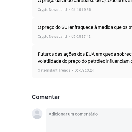
O preço da Ondo cai abaixo de 0,40 dólares à
Crypto News Land
05-19 19:36
O preço do SUI enfraquece à medida que os tr
Crypto News Land
05-19 17:41
Futuros das ações dos EUA em queda sobrecar
volatilidade do preço do petróleo influenciam
Gate Instant Trends
05-19 13:24
Comentar