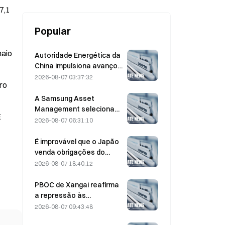
7,1
Popular
maio
Autoridade Energética da
China impulsiona avanços
nos semicondutores de
2026-08-07 03:37:32
ro
potência e no
equipamento UHV
A Samsung Asset
Management seleciona
E
três parceiros de capital
2026-08-07 06:31:10
de risco para a alocação
de um fundo de 90 mil
É improvável que o Japão
milhões de KRW
venda obrigações do
Tesouro dos EUA com
2026-08-07 18:40:12
maturidade intermédia
para intervir; impacto
PBOC de Xangai reafirma
limitado nas rendibilidades
a repressão às
de longo prazo
criptomoedas na reunião
2026-08-07 09:43:48
de trabalho de 4 de