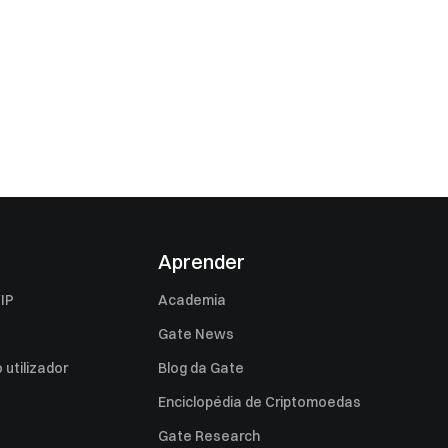
Aprender
IP
Academia
Gate News
utilizador
Blog da Gate
Enciclopédia de Criptomoedas
Gate Research