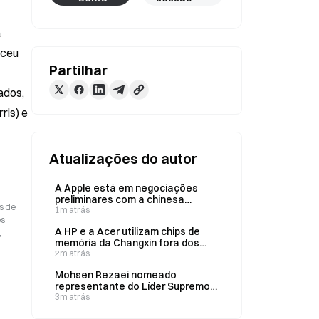
 
ceu 
Partilhar
ados, 
is) e 
Atualizações do autor
A Apple está em negociações
preliminares com a chinesa
s de
Changxin Memory para o
1m atrás
os
fornecimento de componentes
A HP e a Acer utilizam chips de
,
memória da Changxin fora dos
EUA e procuram garantir mais
2m atrás
fornecimento para 2027
Mohsen Rezaei nomeado
representante do Líder Supremo
no Conselho Supremo de
3m atrás
Segurança Nacional do Irão