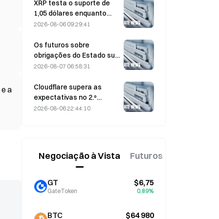
agosto
XRP testa o suporte de
1,05 dólares enquanto
Ethereum se mantém nos
2026-08-06 09:29:41
1 908 dólares com volume
reduzido
Os futuros sobre
obrigações do Estado sul-
coreano a 3 e 10 anos
2026-08-07 06:58:31
caem em 7 de agosto,
antes do leilão da próxima
Cloudflare supera as
 e a
semana
expectativas no 2.º
trimestre, com receitas
2026-08-06 22:44:10
de 696,1 milhões de
dólares, mais 36% em
termos homólogos; ações
disparam 17% após o
Negociação à Vista
Futuros
Novo
fecho
GT
$6,75
GateToken
0,89%
BTC
$64 980