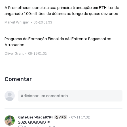
A Prometheum conclui a sua primeira transação em ETH, tendo
angariado 100 milhões de dólares ao longo de quase dez anos
Market Whisper
05-20 01:53
Programa de Formação Fiscal da xAI Enfrenta Pagamentos
Atrasados
Oliver Grant
05-19 01:02
Comentar
GateUser-0ada9794
·
07-11 17:32
2026 GOGOGO 👊