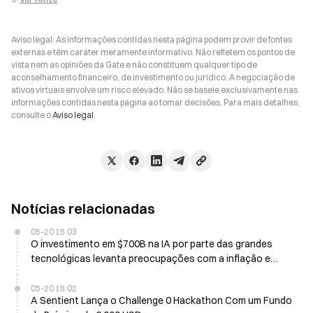
Aviso legal: As informações contidas nesta página podem provir de fontes
externas e têm caráter meramente informativo. Não refletem os pontos de
vista nem as opiniões da Gate e não constituem qualquer tipo de
aconselhamento financeiro, de investimento ou jurídico. A negociação de
ativos virtuais envolve um risco elevado. Não se baseie exclusivamente nas
informações contidas nesta página ao tomar decisões. Para mais detalhes,
consulte o
Aviso legal
.
Notícias relacionadas
05-20 15:03
O investimento em $700B na IA por parte das grandes
tecnológicas levanta preocupações com a inflação e
pressiona os Treasuries dos EUA em 2026
05-20 15:02
A Sentient Lança o Challenge 0 Hackathon Com um Fundo