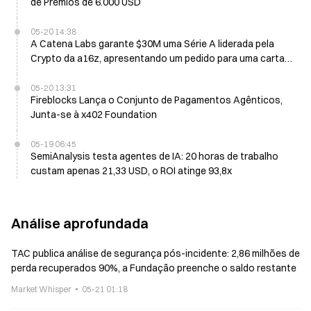
de Prémios de 6.000 USD
05-20 14:38
A Catena Labs garante $30M uma Série A liderada pela
Crypto da a16z, apresentando um pedido para uma carta
bancária do National Trust Bank
05-20 13:31
Fireblocks Lança o Conjunto de Pagamentos Agênticos,
Junta-se à x402 Foundation
05-19 06:45
SemiAnalysis testa agentes de IA: 20 horas de trabalho
custam apenas 21,33 USD, o ROI atinge 93,8x
Análise aprofundada
TAC publica análise de segurança pós-incidente: 2,86 milhões de
perda recuperados 90%, a Fundação preenche o saldo restante
Market Whisper
05-21 01:18