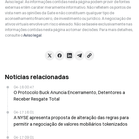
Aviso legal: As informações contidas nesta página podem provir de fontes
externas e têm caráter meramente informativo. Não refletem os pontos de
vista nem as opiniões da Gate e não constituem qualquer tipo de
aconselhamento financeiro, de investimento ou jurídico. A negociação de
ativos virtuais envolve um risco elevado. Não se baseie exclusivamente nas
informações contidas nesta página ao tomar decisões. Para mais detalhes,
consulte o
Aviso legal
.
Notícias relacionadas
04-18 00:47
O Protocolo Buck Anuncia Encerramento, Detentores a
Receber Resgate Total
04-17 16:01
A NYSE apresenta proposta de alteração das regras para
permitir a negociação de valores mobiliários tokenizados
04-17 09:01