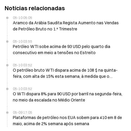
Notícias relacionadas
05-10 05:05
Aramco da Arábia Saudita Regista Aumento nas Vendas
de Petróleo Bruto no 1.º Trimestre
05-10 03:55
Petróleo WTI sobe acima de 93 USD pelo quarto dia
consecutivo em meio a tensões no Estreito
05-10 03:52
O petróleo bruto WTI dispara acima de 108 $ na quinta-
feira, com alta de 15% esta semana, à medida que o
estreito de Ormuz enfrenta uma potencial cessação
efetiva
05-10 03:52
O WTI dispara 8% para 90 USD por barril na segunda-feira,
no meio da escalada no Médio Oriente
05-09 17:05
Plataformas de petróleo nos EUA sobem para 410 em 8 de
maio, acima de 2% semana após semana