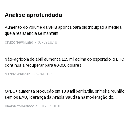
Análise aprofundada
Aumento do volume da SHIB aponta para distribuição à medida
que a resistência se mantém
Crypto News Land
05-09 16:46
Não-agrícola de abril aumenta 115 mil acima do esperado; o BTC
continua a recuperar para 80.000 dólares
Market Whisper
05-09 01:05
OPEC+ aumenta produção em 18,8 mil barris/dia: primeira reunião
sem os EAU, liderança da Arábia Saudita na moderação do
aumento de produção
ChainNewsAbmedia
05-07 10:31