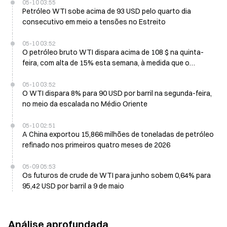
05-10 03:55
Petróleo WTI sobe acima de 93 USD pelo quarto dia
consecutivo em meio a tensões no Estreito
05-10 03:52
O petróleo bruto WTI dispara acima de 108 $ na quinta-
feira, com alta de 15% esta semana, à medida que o
estreito de Ormuz enfrenta uma potencial cessação
efetiva
05-10 03:52
O WTI dispara 8% para 90 USD por barril na segunda-feira,
no meio da escalada no Médio Oriente
05-10 02:51
A China exportou 15,866 milhões de toneladas de petróleo
refinado nos primeiros quatro meses de 2026
05-09 05:53
Os futuros de crude de WTI para junho sobem 0,64% para
95,42 USD por barril a 9 de maio
Análise aprofundada