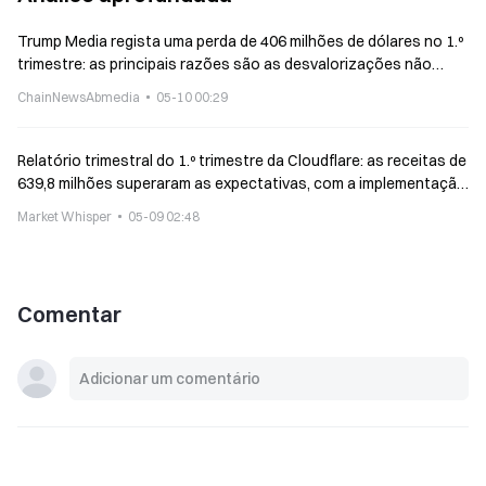
Trump Media regista uma perda de 406 milhões de dólares no 1.º
trimestre: as principais razões são as desvalorizações não
realizadas de 369 milhões atribuídas sobretudo ao BTC e ao
ChainNewsAbmedia
05-10 00:29
CRO
Relatório trimestral do 1.º trimestre da Cloudflare: as receitas de
639,8 milhões superaram as expectativas, com a implementação
de IA a levar a despedimentos de 1.100 pessoas
Market Whisper
05-09 02:48
Comentar