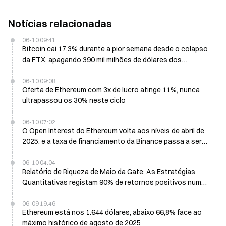
Notícias relacionadas
06-10 09:41
Bitcoin cai 17,3% durante a pior semana desde o colapso
da FTX, apagando 390 mil milhões de dólares dos
mercados cripto
06-10 09:08
Oferta de Ethereum com 3x de lucro atinge 11%, nunca
ultrapassou os 30% neste ciclo
06-10 07:02
O Open Interest do Ethereum volta aos níveis de abril de
2025, e a taxa de financiamento da Binance passa a ser
negativa
06-10 04:04
Relatório de Riqueza de Maio da Gate: As Estratégias
Quantitativas registam 90% de retornos positivos num
contexto de queda do mercado
06-09 19:46
Ethereum está nos 1.644 dólares, abaixo 66,8% face ao
máximo histórico de agosto de 2025