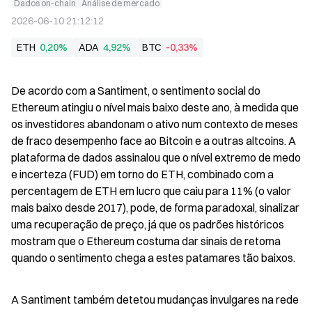
Dados on-chain
Análise de mercado
2026-06-10 21:12:12
ETH
0,20%
ADA
4,92%
BTC
-0,33%
De acordo com a Santiment, o sentimento social do 
Ethereum atingiu o nível mais baixo deste ano, à medida que 
os investidores abandonam o ativo num contexto de meses 
de fraco desempenho face ao Bitcoin e a outras altcoins. A 
plataforma de dados assinalou que o nível extremo de medo 
e incerteza (FUD) em torno do ETH, combinado com a 
percentagem de ETH em lucro que caiu para 11% (o valor 
mais baixo desde 2017), pode, de forma paradoxal, sinalizar 
uma recuperação de preço, já que os padrões históricos 
mostram que o Ethereum costuma dar sinais de retoma 
quando o sentimento chega a estes patamares tão baixos.
A Santiment também detetou mudanças invulgares na rede 