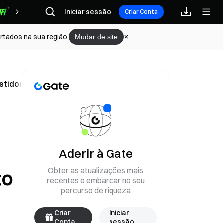
Iniciar sessão
Recompensas
Criar Conta
rtados na sua região.
Mudar de site
stidores de retalho antes do lançamento a 1 de julho
Aderir à Gate
Obter as atualizações mais
to
recentes e embarcar no seu
percurso de riqueza
Criar
Iniciar
Conta
sessão