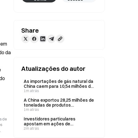
Share
 em 
do da 
Atualizações do autor
 
do 
As importações de gás natural da
China caem para 10,54 milhões de
toneladas em julho, face a 10,93
1m atrás
milhões de toneladas em junho
A China exportou 28,25 milhões de
toneladas de produtos
petrolíferos refinados nos
1m atrás
primeiros sete meses de 2026
Investidores particulares
s de
apostam em ações de
os
semicondutores, enquanto as
2m atrás
,
ações da SK Hynix e da Samsung