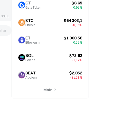
GT
$6,65
GateToken
0,91%
0/400
BTC
$64 303,1
Bitcoin
-0,36%
tar
ETH
$1 900,58
Ethereum
0,12%
SOL
$72,62
Solana
-1,17%
BEAT
$2,052
Audiera
-11,13%
Mais