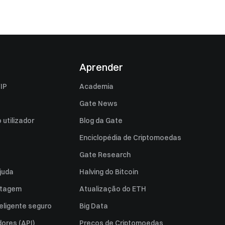
Aprender
IP
Academia
Gate News
utilizador
Blog da Gate
Enciclopédia de Criptomoedas
Gate Research
juda
Halving do Bitcoin
istagem
Atualização do ETH
eligente seguro
Big Data
ores (API)
Preços de Criptomoedas