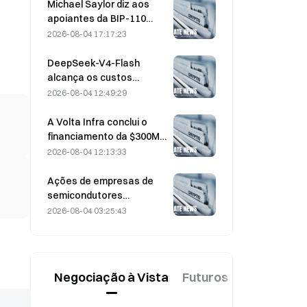
preço de exercício de 330
Michael Saylor diz aos
dólares antes do
apoiantes da BIP-110
vencimento de sexta-
para «recuarem»
2026-08-04 17:17:23
feira
enquanto o apoio dos
mineradores estagna nos
DeepSeek-V4-Flash
2,70%
alcança os custos
operacionais mais baixos
2026-08-04 12:49:29
entre os principais
modelos de IA nos testes
A Volta Infra conclui o
comparativos mais
financiamento da $300M
recentes
Série A, com uma
2026-08-04 12:13:33
avaliação de 2,4 mil
milhões de dólares,
Ações de empresas de
liderado pela a16z e pela
semicondutores
Altimeter
recuperam após a onda
2026-08-04 03:25:43
de vendas de julho; o SOX
sobe 8,2% na semana
passada, com os
resultados da AMD, da
Negociação à Vista
Futuros
Novo
Western Digital e da
SanDisk em foco