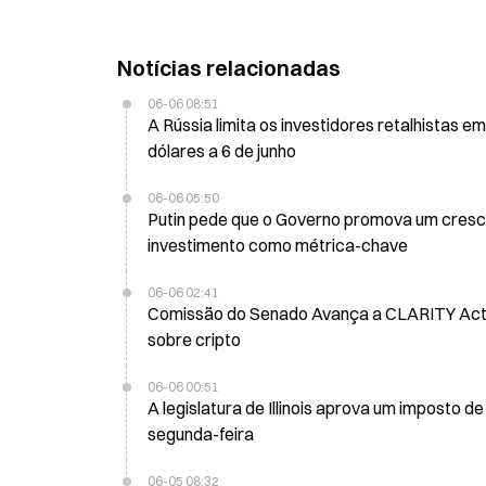
Notícias relacionadas
06-06 08:51
A Rússia limita os investidores retalhistas 
dólares a 6 de junho
06-06 05:50
Putin pede que o Governo promova um cresc
investimento como métrica-chave
06-06 02:41
Comissão do Senado Avança a CLARITY Act c
sobre cripto
06-06 00:51
A legislatura de Illinois aprova um imposto 
segunda-feira
06-05 08:32