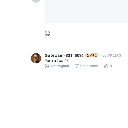
GateUser-83145091
·
06-06 12:03
Para a Lua 🌕
Ver Original
Responder
0