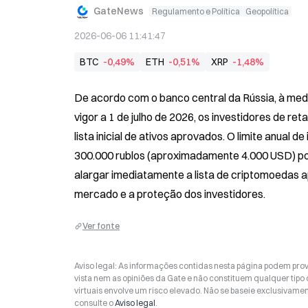
GateNews
Regulamento e Política
Geopolítica
2026-06-06 11:41:47
BTC
-0,49%
ETH
-0,51%
XRP
-1,48%
De acordo com o banco central da Rússia, à medida
vigor a 1 de julho de 2026, os investidores de re
lista inicial de ativos aprovados. O limite anual 
300.000 rublos (aproximadamente 4.000 USD) por p
alargar imediatamente a lista de criptomoedas 
mercado e a proteção dos investidores.
Ver fonte
Aviso legal: As informações contidas nesta página podem prov
vista nem as opiniões da Gate e não constituem qualquer tipo
virtuais envolve um risco elevado. Não se baseie exclusivame
consulte o
Aviso legal
.