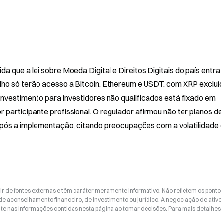
 que a lei sobre Moeda Digital e Direitos Digitais do país entra
talho só terão acesso a Bitcoin, Ethereum e USDT, com XRP excluí
de investimento para investidores não qualificados está fixado em 
articipante profissional. O regulador afirmou não ter planos de
após a implementação, citando preocupações com a volatilidade 
ir de fontes externas e têm caráter meramente informativo. Não refletem os ponto
 de aconselhamento financeiro, de investimento ou jurídico. A negociação de ativ
nte nas informações contidas nesta página ao tomar decisões. Para mais detalhes