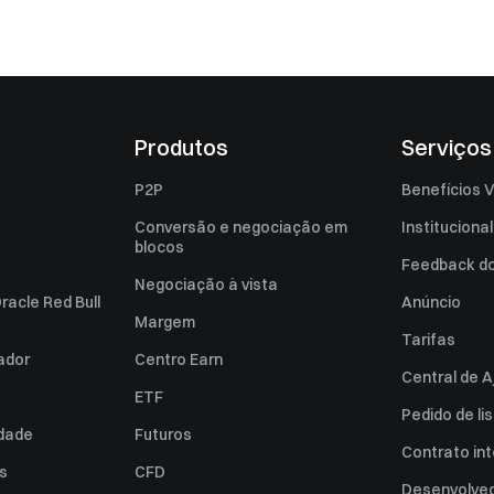
Produtos
Serviços
P2P
Benefícios V
Conversão e negociação em
Institucional
blocos
Feedback do 
Negociação à vista
racle Red Bull
Anúncio
Margem
Tarifas
zador
Centro Earn
Central de A
ETF
Pedido de l
idade
Futuros
Contrato int
es
CFD
Desenvolved