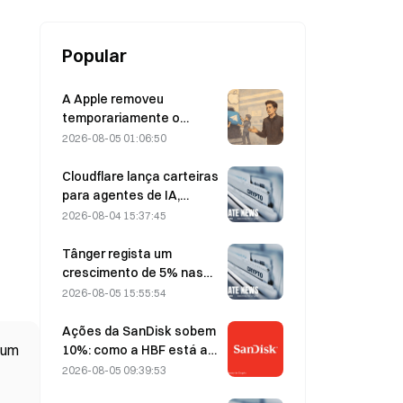
Popular
A Apple removeu
temporariamente o
Telegram devido a
2026-08-05 01:06:50
conteúdo de abuso
sexual infantil (CSAM);
Cloudflare lança carteiras
Durov rejeitou a alegação,
para agentes de IA,
afirmando que se tratou
permitindo pagamentos
2026-08-04 15:37:45
de um «ataque à
autónomos através de
segurança»
API, a 4 de agosto
Tânger regista um
crescimento de 5% nas
vendas, impulsionado pelo
2026-08-05 15:55:54
turismo associado ao
Campeonato do Mundo
Ações da SanDisk sobem
em junho e julho.
 um
10%: como a HBF está a
iniciar um novo ciclo de
2026-08-05 09:39:53
armazenamento para IA e