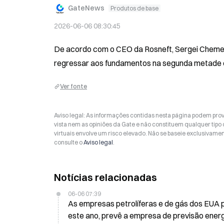
GateNews
Produtos de base
2026-06-06 08:30:45
De acordo com o CEO da Rosneft, Sergei Chemezov
regressar aos fundamentos na segunda metade 
Ver fonte
Aviso legal: As informações contidas nesta página podem prov
vista nem as opiniões da Gate e não constituem qualquer tipo
virtuais envolve um risco elevado. Não se baseie exclusivame
consulte o
Aviso legal
.
Notícias relacionadas
06-06 07:39
As empresas petrolíferas e de gás dos EUA p
este ano, prevê a empresa de previsão ener