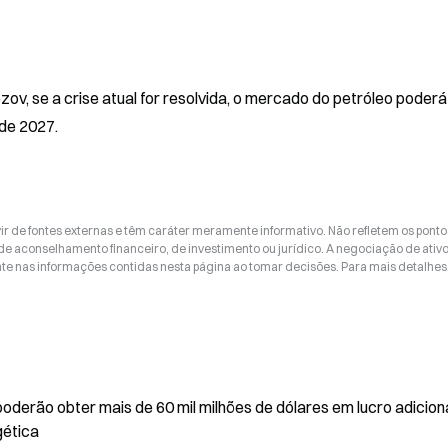
, se a crise atual for resolvida, o mercado do petróleo poderá 
de 2027.
ir de fontes externas e têm caráter meramente informativo. Não refletem os ponto
 de aconselhamento financeiro, de investimento ou jurídico. A negociação de ativ
nte nas informações contidas nesta página ao tomar decisões. Para mais detalhes
oderão obter mais de 60 mil milhões de dólares em lucro adicion
gética