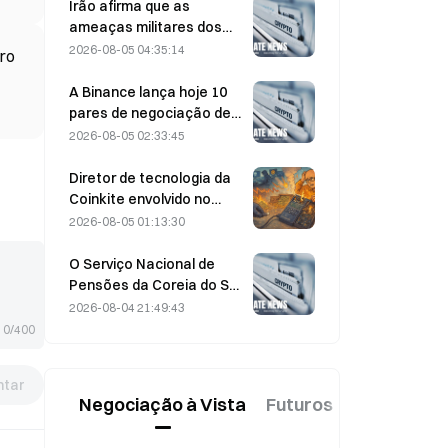
poderão os resultados
Irão afirma que as
financeiros validar a tese
ameaças militares dos
de crescimento?
EUA atrasam o acordo
2026-08-05 04:35:14
uro
com Omã sobre o Estreito
de Ormuz, em 5 de agosto
A Binance lança hoje 10
pares de negociação de
bStocks às 20:00 (UTC+8),
2026-08-05 02:33:45
com comissões de maker
a 0.
Diretor de tecnologia da
Coinkite envolvido no
incidente relacionado
2026-08-05 01:13:30
com uma vulnerabilidade
na Coldcard, que
O Serviço Nacional de
desencadeou quatro
Pensões da Coreia do Sul
ondas de ataques e
muda para ações mais
2026-08-04 21:49:43
perdas de 114 milhões de
estáveis a 4 de agosto,
0/400
dólares
em meio à volatilidade do
mercado
tar
Negociação à Vista
Futuros
Novo