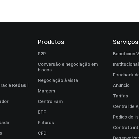
Produtos
Serviços
P2P
Benefícios V
Conversão e negociação em
Institucional
blocos
Feedback do 
Negociação à vista
racle Red Bull
Anúncio
Margem
Tarifas
zador
Centro Earn
Central de A
ETF
Pedido de l
idade
Futuros
Contrato int
es
CFD
Desenvolved