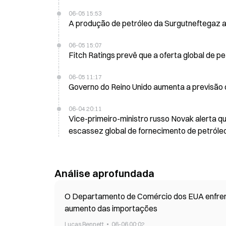
06-05 15:53
A produção de petróleo da Surgutneftegaz a
06-05 15:07
Fitch Ratings prevê que a oferta global de 
06-05 11:17
Governo do Reino Unido aumenta a previsão d
06-04 20:11
Vice-primeiro-ministro russo Novak alerta q
escassez global de fornecimento de petróle
Análise aprofundada
O Departamento de Comércio dos EUA enfrenta
aumento das importações
Lucas Bennett
06-06 00:02