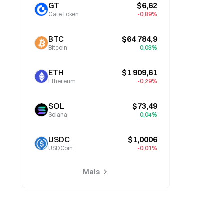
GT
$6,62
GateToken
-0,89%
BTC
$64 784,9
Bitcoin
0,03%
ETH
$1 909,61
Ethereum
-0,29%
SOL
$73,49
Solana
0,04%
USDC
$1,0006
USDCoin
-0,01%
Mais