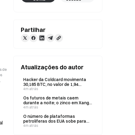
Partilhar
Atualizações do autor
s de
os
Hacker da Coldcard movimenta
,
30,185 BTC, no valor de 1,94
milhões de dólares, pela primeira
4m atrás
vez desde 7 de agosto.
Os futuros de metais caem
durante a noite; o zinco em Xangai
recua 1,54% e o níquel sobe 0,52%
4m atrás
O número de plataformas
petrolíferas dos EUA sobe para
al
454 na semana de 7 de agosto
4m atrás