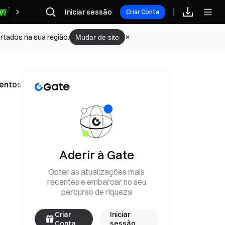
Iniciar sessão
Recompensas
Criar Conta
rtados na sua região.
Mudar de site
tos no 2.º semestre de 2027, se a crise for resolvida
Aderir à Gate
Obter as atualizações mais
recentes e embarcar no seu
percurso de riqueza
Criar
Iniciar
Conta
sessão