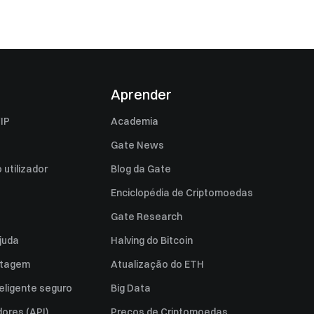
Aprender
IP
Academia
Gate News
utilizador
Blog da Gate
Enciclopédia de Criptomoedas
Gate Research
juda
Halving do Bitcoin
istagem
Atualização do ETH
eligente seguro
Big Data
ores (API)
Preços de Criptomoedas