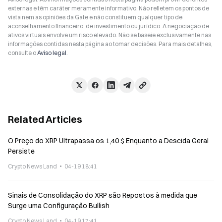
externas e têm caráter meramente informativo. Não refletem os pontos de
vista nem as opiniões da Gate e não constituem qualquer tipo de
aconselhamento financeiro, de investimento ou jurídico. A negociação de
ativos virtuais envolve um risco elevado. Não se baseie exclusivamente nas
informações contidas nesta página ao tomar decisões. Para mais detalhes,
consulte o
Aviso legal
.
Related Articles
O Preço do XRP Ultrapassa os 1,40 $ Enquanto a Descida Geral
Persiste
Crypto News Land
04-19 18:41
Sinais de Consolidação do XRP são Repostos à medida que
Surge uma Configuração Bullish
Crypto News Land
04-19 17:41