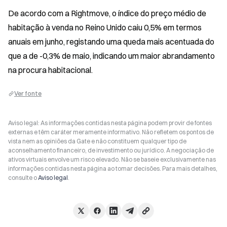
De acordo com a Rightmove, o índice do preço médio de 
habitação à venda no Reino Unido caiu 0,5% em termos 
anuais em junho, registando uma queda mais acentuada do 
que a de -0,3% de maio, indicando um maior abrandamento 
na procura habitacional.
Ver fonte
Aviso legal: As informações contidas nesta página podem provir de fontes
externas e têm caráter meramente informativo. Não refletem os pontos de
vista nem as opiniões da Gate e não constituem qualquer tipo de
aconselhamento financeiro, de investimento ou jurídico. A negociação de
ativos virtuais envolve um risco elevado. Não se baseie exclusivamente nas
informações contidas nesta página ao tomar decisões. Para mais detalhes,
consulte o
Aviso legal
.