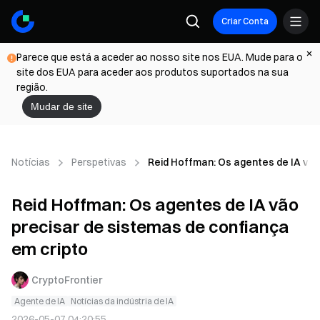
Criar Conta
Parece que está a aceder ao nosso site nos EUA. Mude para o
site dos EUA para aceder aos produtos suportados na sua
região.
Mudar de site
Notícias
Perspetivas
Reid Hoffman: Os agentes de IA vão
Reid Hoffman: Os agentes de IA vão
precisar de sistemas de confiança
em cripto
CryptoFrontier
Agente de IA
Notícias da indústria de IA
2026-05-07 04:20:55