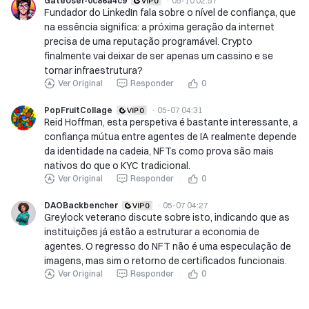
GateUser-0c86a4c9
·
05-10 02:57
Fundador do LinkedIn fala sobre o nível de confiança, que
na essência significa: a próxima geração da internet
precisa de uma reputação programável. Crypto
finalmente vai deixar de ser apenas um cassino e se
tornar infraestrutura?
Ver Original
Responder
0
PopFruitCollage
·
05-07 04:31
Reid Hoffman, esta perspetiva é bastante interessante, a
confiança mútua entre agentes de IA realmente depende
da identidade na cadeia, NFTs como prova são mais
nativos do que o KYC tradicional.
Ver Original
Responder
0
DAOBackbencher
·
05-07 04:27
Greylock veterano discute sobre isto, indicando que as
instituições já estão a estruturar a economia de
agentes. O regresso do NFT não é uma especulação de
imagens, mas sim o retorno de certificados funcionais.
Ver Original
Responder
0