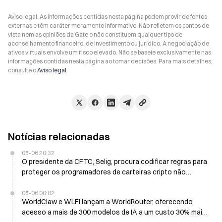
Aviso legal: As informações contidas nesta página podem provir de fontes
externas e têm caráter meramente informativo. Não refletem os pontos de
vista nem as opiniões da Gate e não constituem qualquer tipo de
aconselhamento financeiro, de investimento ou jurídico. A negociação de
ativos virtuais envolve um risco elevado. Não se baseie exclusivamente nas
informações contidas nesta página ao tomar decisões. Para mais detalhes,
consulte o
Aviso legal
.
Notícias relacionadas
05-06 20:32
O presidente da CFTC, Selig, procura codificar regras para
proteger os programadores de carteiras cripto não
custodiais
05-06 00:02
WorldClaw e WLFI lançam a WorldRouter, oferecendo
acesso a mais de 300 modelos de IA a um custo 30% mais