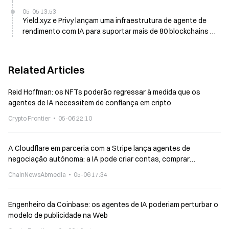
baixo
05-05 13:53
Yield.xyz e Privy lançam uma infraestrutura de agente de
rendimento com IA para suportar mais de 80 blockchains a
5 de maio
Related Articles
Reid Hoffman: os NFTs poderão regressar à medida que os
agentes de IA necessitem de confiança em cripto
Crypto Frontier
05-06 22:10
A Cloudflare em parceria com a Stripe lança agentes de
negociação autónoma: a IA pode criar contas, comprar
domínios e implementar aplicações
ChainNewsAbmedia
05-06 17:34
Engenheiro da Coinbase: os agentes de IA poderiam perturbar o
modelo de publicidade na Web