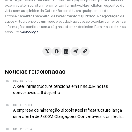
Aviso legal: As informações contidas nesta página podem provir de fontes
externas e têm caráter meramente informativo. Não refletem os pontos de
vista nem as opiniões da Gate e não constituem qualquer tipo de
aconselhamento financeiro, de investimento ou jurídico. A negociação de
ativos virtuais envolve um risco elevado. Não se baseie exclusivamente nas
informações contidas nesta página ao tomar decisões. Para mais detalhes,
consulte o
Aviso legal
.
Notícias relacionadas
06-06 09:59
A Keel Infrastructure tenciona emitir $400M notas
convertíveis a 9 de junho
06-05 12:31
A empresa de mineração Bitcoin Keel Infrastructure lança
uma oferta de $400M Obrigações Convertíveis, com fecho
previsto para 9 de junho
06-05 08:04