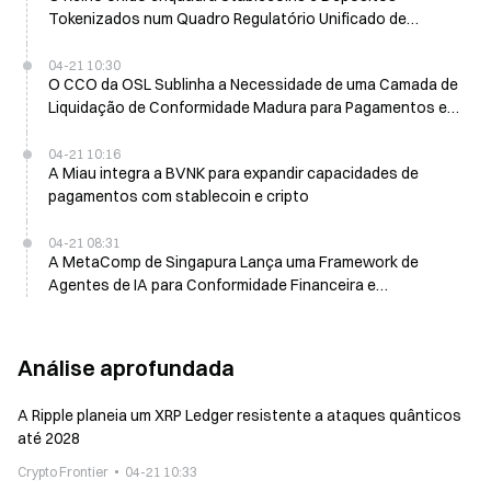
Tokenizados num Quadro Regulatório Unificado de
Pagamentos
04-21 10:30
O CCO da OSL Sublinha a Necessidade de uma Camada de
Liquidação de Conformidade Madura para Pagamentos em
Stablecoins na Money 20/20 Asia
04-21 10:16
A Miau integra a BVNK para expandir capacidades de
pagamentos com stablecoin e cripto
04-21 08:31
A MetaComp de Singapura Lança uma Framework de
Agentes de IA para Conformidade Financeira e
Pagamentos
Análise aprofundada
A Ripple planeia um XRP Ledger resistente a ataques quânticos
até 2028
Crypto Frontier
04-21 10:33