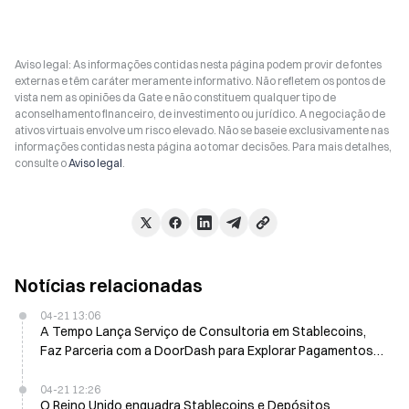
Aviso legal: As informações contidas nesta página podem provir de fontes
externas e têm caráter meramente informativo. Não refletem os pontos de
vista nem as opiniões da Gate e não constituem qualquer tipo de
aconselhamento financeiro, de investimento ou jurídico. A negociação de
ativos virtuais envolve um risco elevado. Não se baseie exclusivamente nas
informações contidas nesta página ao tomar decisões. Para mais detalhes,
consulte o
Aviso legal
.
Notícias relacionadas
04-21 13:06
A Tempo Lança Serviço de Consultoria em Stablecoins,
Faz Parceria com a DoorDash para Explorar Pagamentos
em Stablecoins
04-21 12:26
O Reino Unido enquadra Stablecoins e Depósitos