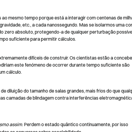
os ao mesmo tempo porque está a interagir com centenas de milh
r, gravidade, etc., a cada nanossegundo. Mas se isolarmos uma cor
 zero absoluto, protegendo-a de qualquer perturbação possível
 suficiente para permitir cálculos.
tremamente difíceis de construir. Os cientistas estão a conceber
pediriam este fenómeno de ocorrer durante tempo suficiente são 
um cálculo.
e diluição do tamanho de salas grandes, mais frios do que qualq
plas camadas de blindagem contra interferências eletromagnética
smo assim
. Perdem o estado quântico continuamente, por isso 