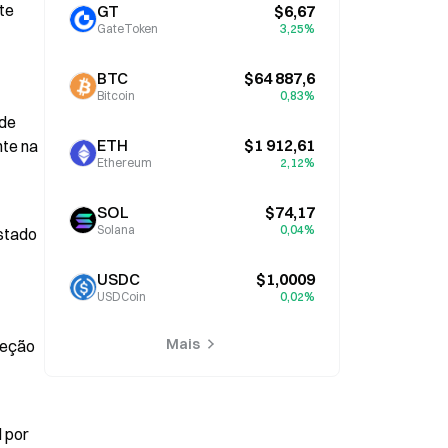
e 
GT
$6,67
GateToken
3,25%
BTC
$64 887,6
Bitcoin
0,83%
de 
ETH
$1 912,61
te na 
Ethereum
2,12%
SOL
$74,17
Solana
0,04%
stado 
USDC
$1,0009
USDCoin
0,02%
Mais
eção 
 por 