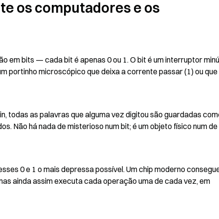
e os computadores e os 
 bits — cada bit é apenas 0 ou 1. O bit é um interruptor minús
um portinho microscópico que deixa a corrente passar (1) ou que 
n, todas as palavras que alguma vez digitou são guardadas como
s. Não há nada de misterioso num bit; é um objeto físico num de 
esses 0 e 1 o mais depressa possível. Um chip moderno consegue
 mas ainda assim executa cada operação uma de cada vez, em 