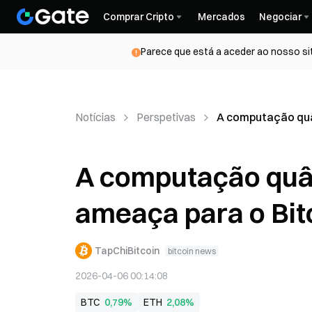
Comprar Cripto
Mercados
Negociar
Parece que está a aceder ao nosso si
Notícias
Perspetivas
A computação quân
A computação quâ
ameaça para o Bitc
TapChiBitcoin
bitcoin news
2026-04-06 00:14:08
BTC
0,79%
ETH
2,08%