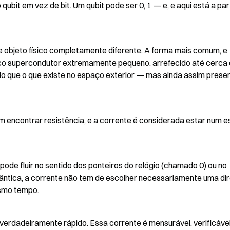
it em vez de bit. Um qubit pode ser 0, 1 — e, e aqui está a part
e objeto físico completamente diferente. A forma mais comum, e 
ico supercondutor extremamente pequeno, arrefecido até cerca 
do que o que existe no espaço exterior — mas ainda assim presen
em encontrar resistência, e a corrente é considerada estar num e
ode fluir no sentido dos ponteiros do relógio (chamado 0) ou no 
ântica, a corrente não tem de escolher necessariamente uma dir
esmo tempo.
verdadeiramente rápido. Essa corrente é mensurável, verificável