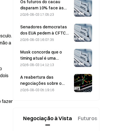
de surpresa os
Os futuros do cacau
participantes do mercado
disparam 10% face às
preocupações com a
2026-08-03 17:05:23
oferta, aproximando-se
dos 6.000 dólares por
Senadores democratas
tonelada
dos EUA pedem à CFTC
culo. 
que restrinja os produtos
2026-08-03 16:07:35
não a 
de apostas relacionados
com incêndios florestais
Musk concorda que o
descontrolados durante a
timing atual é uma
época de incêndios mais
oportunidade de compra
2026-08-03 14:12:13
 
intensa de sempre
para a SpaceX em 3 de
dois 
agosto.
A reabertura das
negociações sobre o
Estreito de Ormuz faz cair
2026-08-03 05:19:16
o preço do petróleo em
 fazer 
9%: o prémio de risco
geopolítico está a
dissipar-se, ou é apenas
Negociação à Vista
Futuros
Novo
um arrefecimento
temporário do mercado?