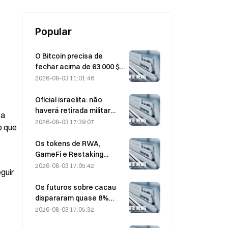
Popular
O Bitcoin precisa de
fechar acima de 63.000 $
em Agosto para confirmar
2026-08-03 11:01:46
o fundo do mercado em
baixa; uma investigação
Oficial israelita: não
da 10x diz:
haverá retirada militar
a 
antes de o Hamas se
2026-08-03 17:39:07
 que 
desarmar
Os tokens de RWA,
GameFi e Restaking
lideram o desempenho do
2026-08-03 17:05:42
guir 
mercado em julho.
Os futuros sobre cacau
dispararam quase 8%
intradiário na passada
2026-08-03 17:05:32
sexta-feira, apanhando