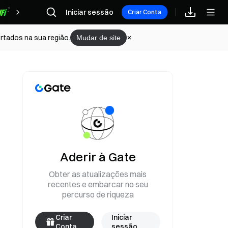
Recompensas
Iniciar sessão
Criar Conta
rtados na sua região.
Mudar de site
Aderir à Gate
Obter as atualizações mais
recentes e embarcar no seu
percurso de riqueza
Criar
Iniciar
Conta
sessão