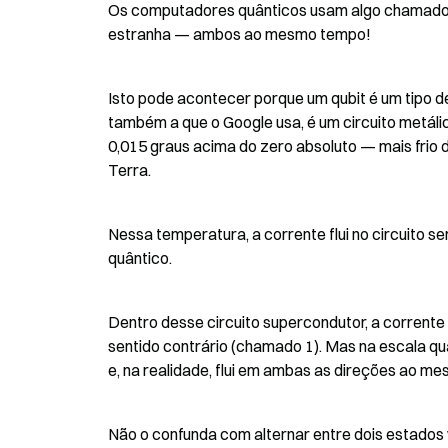
Os computadores quânticos usam algo chamado qub
estranha — ambos ao mesmo tempo!
Isto pode acontecer porque um qubit é um tipo d
também a que o Google usa, é um circuito metál
0,015 graus acima do zero absoluto — mais frio 
Terra.
Nessa temperatura, a corrente flui no circuito s
quântico.
Dentro desse circuito supercondutor, a corrente p
sentido contrário (chamado 1). Mas na escala qu
e, na realidade, flui em ambas as direções ao m
Não o confunda com alternar entre dois estados 