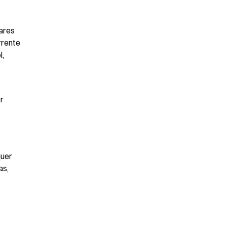
ares 
rente 
, 
 
uer 
s, 