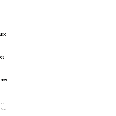
uco 
os 
mos. 
a 
psa 