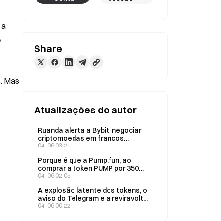
a 
 
Share
. Mas 
Atualizações do autor
Ruanda alerta a Bybit: negociar
criptomoedas em francos
continua a ser ilegal
04-06 03:21
Porque é que a Pump.fun, ao
comprar a token PUMP por 350
milhões de USD, continua a cair
04-06 02:05
em forte queda?
A explosão latente dos tokens, o
aviso do Telegram e a reviravolta
do Irão
04-06 00:22