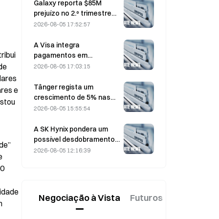
Galaxy reporta $85M
prejuízo no 2.º trimestre
de 2026; receitas ficam
2026-08-05 17:52:57
300 milhões de dólares
abaixo do esperado,
A Visa integra
ações caem 7,23%
ibui 
pagamentos em
stablecoins no Visa Direct
de 
2026-08-05 17:03:15
através de uma parceria
ares 
com a Zero Hash
Tânger regista um
res e 
crescimento de 5% nas
stou 
vendas, impulsionado pelo
2026-08-05 15:55:54
turismo associado ao
Campeonato do Mundo
A SK Hynix pondera um
em junho e julho.
possível desdobramento
de” 
de ações à medida que o
2026-08-05 12:16:39
 
preço das ações sobe;
0 
executivo diz que «não é
impossível»
idade 
Negociação à Vista
Futuros
Novo
 