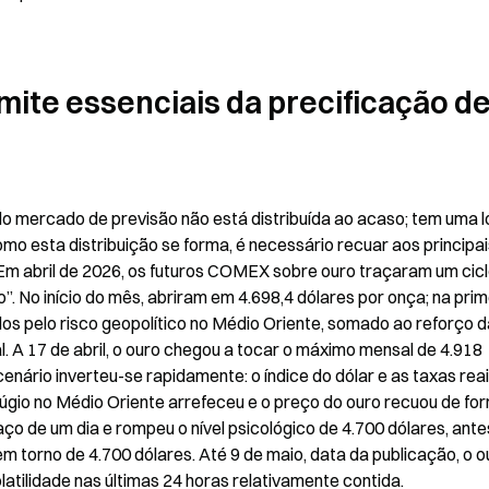
mite essenciais da precificação de
lo mercado de previsão não está distribuída ao acaso; tem uma ló
o esta distribuição se forma, é necessário recuar aos principais
Em abril de 2026, os futuros COMEX sobre ouro traçaram um cicl
 No início do mês, abriram em 4.698,4 dólares por onça; na prime
os pelo risco geopolítico no Médio Oriente, somado ao reforço da
. A 17 de abril, o ouro chegou a tocar o máximo mensal de 4.918 
nário inverteu-se rapidamente: o índice do dólar e as taxas reai
úgio no Médio Oriente arrefeceu e o preço do ouro recuou de for
ço de um dia e rompeu o nível psicológico de 4.700 dólares, antes
 torno de 4.700 dólares. Até 9 de maio, data da publicação, o ou
atilidade nas últimas 24 horas relativamente contida.