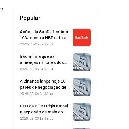
detrás do novo negócio da AEVA
o.
Popular
Ações da SanDisk sobem
10%: como a HBF está a
iniciar um novo ciclo de
2026-08-05 09:39:53
armazenamento para IA e
poderão os resultados
Irão afirma que as
financeiros validar a tese
ameaças militares dos
de crescimento?
EUA atrasam o acordo
2026-08-05 04:35:14
com Omã sobre o Estreito
de Ormuz, em 5 de agosto
A Binance lança hoje 10
pares de negociação de
bStocks às 20:00 (UTC+8),
2026-08-05 02:33:45
com comissões de maker
a 0.
CEO da Blue Origin atribui
a explosão de maio do
New Glenn à falha de uma
2026-08-05 18:58:10
válvula do motor BE-4