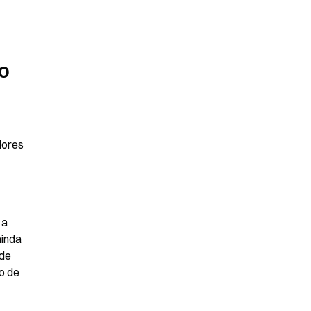
o 
ores 
a 
inda 
de 
 de 