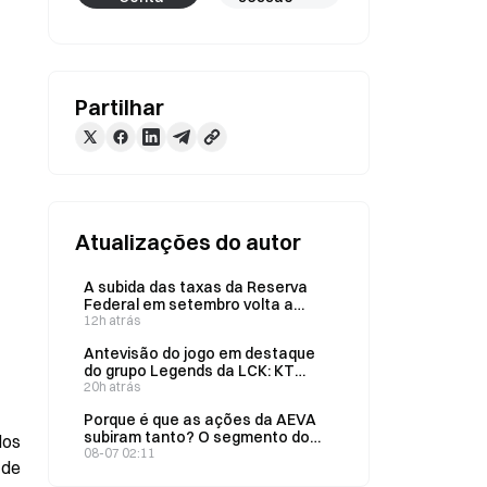
Partilhar
Atualizações do autor
A subida das taxas da Reserva
Federal em setembro volta a
estar em causa: como irá o
12h atrás
mercado de previsões reajustar
Antevisão do jogo em destaque
os preços após a surpreendente
do grupo Legends da LCK: KT
queda do emprego não agrícola
contra GEN — como é que o
20h atrás
em julho?
mercado de previsões da Gate
Porque é que as ações da AEVA
avalia as probabilidades de vitória
subiram tanto? O segmento do
os 
de 32% contra 69%?
LiDAR está a aquecer — uma
08-07 02:11
de 
análise completa do racional por