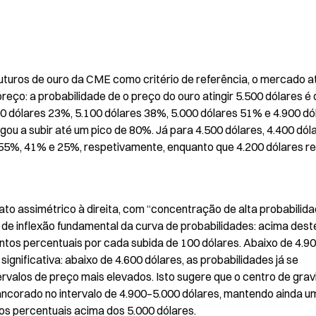
uturos de ouro da CME como critério de referência, o mercado atr
reço: a probabilidade de o preço do ouro atingir 5.500 dólares é 
0 dólares 23%, 5.100 dólares 38%, 5.000 dólares 51% e 4.900 dól
ou a subir até um pico de 80%. Já para 4.500 dólares, 4.400 dóla
 55%, 41% e 25%, respetivamente, enquanto que 4.200 dólares re
to assimétrico à direita, com “concentração de alta probabilida
 de inflexão fundamental da curva de probabilidades: acima deste
ontos percentuais por cada subida de 100 dólares. Abaixo de 4.90
ignificativa: abaixo de 4.600 dólares, as probabilidades já se 
valos de preço mais elevados. Isto sugere que o centro de grav
ncorado no intervalo de 4.900–5.000 dólares, mantendo ainda um
os percentuais acima dos 5.000 dólares.