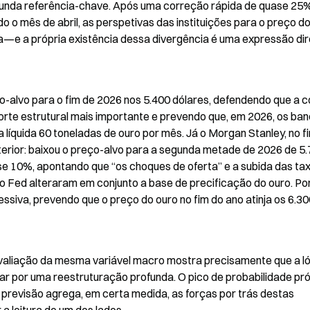
gunda referência-chave. Após uma correção rápida de quase 25%
 o mês de abril, as perspetivas das instituições para o preço do
va—e a própria existência dessa divergência é uma expressão dir
-alvo para o fim de 2026 nos 5.400 dólares, defendendo que a c
orte estrutural mais importante e prevendo que, em 2026, os ban
líquida 60 toneladas de ouro por mês. Já o Morgan Stanley, no fin
terior: baixou o preço-alvo para a segunda metade de 2026 de 5.
e 10%, apontando que “os choques de oferta” e a subida das tax
lo Fed alteraram em conjunto a base de precificação do ouro. Por
iva, prevendo que o preço do ouro no fim do ano atinja os 6.300
avaliação da mesma variável macro mostra precisamente que a ló
r por uma reestruturação profunda. O pico de probabilidade pró
revisão agrega, em certa medida, as forças por trás destas 