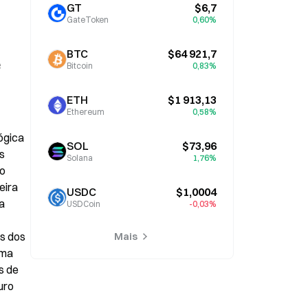
GT
$6,7
GateToken
0,60%
BTC
$64 921,7
 
Bitcoin
0,83%
ETH
$1 913,13
Ethereum
0,58%
gica 
SOL
$73,96
 
Solana
1,76%
o 
ira 
USDC
$1,0004
 
USDCoin
-0,03%
s dos 
Mais
ma 
 de 
ro 