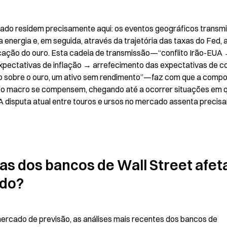
rcado residem precisamente aqui: os eventos geográficos transm
 energia e, em seguida, através da trajetória das taxas do Fed, 
ficação do ouro. Esta cadeia de transmissão—“conflito Irão-EUA 
pectativas de inflação → arrefecimento das expectativas de co
o sobre o ouro, um ativo sem rendimento”—faz com que a compo
erto macro se compensem, chegando até a ocorrer situações em q
A disputa atual entre touros e ursos no mercado assenta precis
as dos bancos de Wall Street afet
ado?
mercado de previsão, as análises mais recentes dos bancos de 