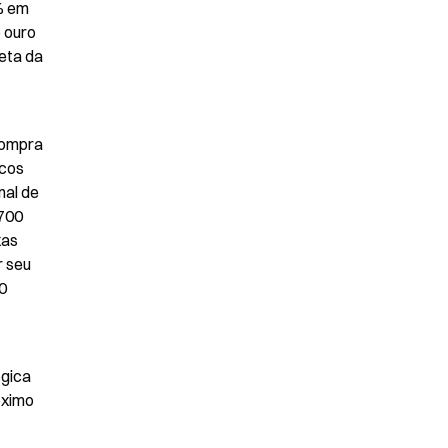
 em 
 ouro 
eta da 
ompra 
cos 
al de 
700 
as 
 seu 
 
gica 
ximo 