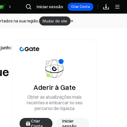
Iniciar sessão
Recompensas
Criar Conta
rtados na sua região.
Mudar de site
 junho?
ue
Aderir à Gate
Obter as atualizações mais
recentes e embarcar no seu
percurso de riqueza
Criar
Iniciar
Conta
sessão