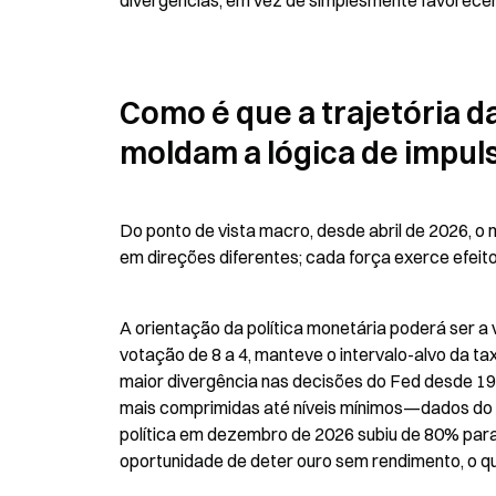
divergências, em vez de simplesmente favorecer 
Como é que a trajetória da
moldam a lógica de impu
Do ponto de vista macro, desde abril de 2026, o
em direções diferentes; cada força exerce efei
A orientação da política monetária poderá ser a va
votação de 8 a 4, manteve o intervalo-alvo da ta
maior divergência nas decisões do Fed desde 199
mais comprimidas até níveis mínimos—dados do
política em dezembro de 2026 subiu de 80% para
oportunidade de deter ouro sem rendimento, o qu