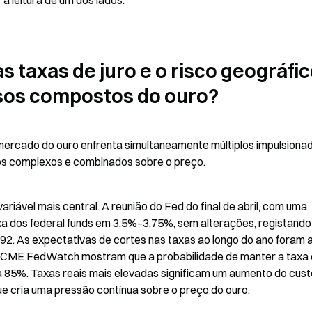
a leitura de um dos lados.
s taxas de juro e o risco geográfic
lsos compostos do ouro?
 mercado do ouro enfrenta simultaneamente múltiplos impulsionad
tos complexos e combinados sobre o preço.
riável mais central. A reunião do Fed do final de abril, com uma 
xa dos federal funds em 3,5%–3,75%, sem alterações, registando 
2. As expectativas de cortes nas taxas ao longo do ano foram a
 CME FedWatch mostram que a probabilidade de manter a taxa 
 85%. Taxas reais mais elevadas significam um aumento do custo
e cria uma pressão contínua sobre o preço do ouro.