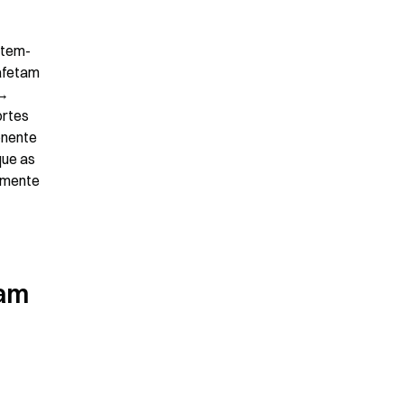
item-
afetam 
→ 
rtes 
nente 
ue as 
amente 
am 