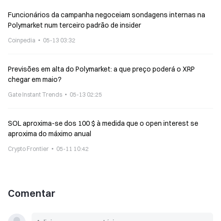
Funcionários da campanha negoceiam sondagens internas na
Polymarket num terceiro padrão de insider
Coinpedia
05-13 03:32
Previsões em alta do Polymarket: a que preço poderá o XRP
chegar em maio?
Gate Instant Trends
05-13 02:25
SOL aproxima-se dos 100 $ à medida que o open interest se
aproxima do máximo anual
Crypto Frontier
05-11 10:42
Comentar