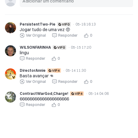
PersistentTwo-Pie
·
05-18 16:13
Jogar tudo de uma vez 🤑
Ver Original
Responder
0
WILSONFARINHA
·
05-15 17:20
lingu
Responder
0
DirectorAnnie
·
05-14 11:30
Basta avançar 👊
Ver Original
Responder
0
ContractWarGod,Charge!
·
05-14 04:06
66666666666666666666
Responder
0