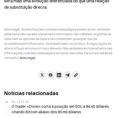
será mais uma evolução diferenciada do que uma relação 
de substituição directa.
Aviso legal: As informações contidas nesta página podem provir de fontes
externas e têm caráter meramente informativo. Não refletem os pontos de
vista nem as opiniões da Gate e não constituem qualquer tipo de
aconselhamento financeiro, de investimento ou jurídico. A negociação de
ativos virtuais envolve um risco elevado. Não se baseie exclusivamente nas
informações contidas nesta página ao tomar decisões. Para mais detalhes,
consulte o
Aviso legal
.
Notícias relacionadas
05-14 01:35
O trader «Dove» corta a posição em SOL a 94,45 dólares,
citando Bitcoin abaixo dos 80 mil dólares