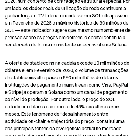
2026, num contexto de contradição estrutural especial. Por 
um lado, os dados reais de utilização da rede continuam a 
ganhar força: o TVL denominando-se em SOL ultrapassou 
em Fevereiro de 2026 o máximo histórico de 80 milhões de 
SOL — este indicador sugere que, mesmo num ambiente de 
pressão sobre os preços em dólares, o capital continua a 
ser alocado de forma consistente ao ecossistema Solana.
A oferta de stablecoins na cadeia excede 13 mil milhões de 
dólares e, em Fevereiro de 2026, o volume de transacções 
de stablecoins ultrapassou 650 mil milhões de dólares. 
Instituições de pagamento mainstream como Visa, PayPal 
e Stripe já operam a Solana como um canal de pagamento 
ao nível de produção. Por outro lado, o preço do SOL 
cotado em dólares caiu cerca de 48% nos últimos seis 
meses. Este fenómeno de “desalinhamento entre 
actividade on-chain e trajectória do preço” constitui uma 
das principais fontes da divergência actual no mercado: 
uma parte dos participantes acredita que os fundamentos 