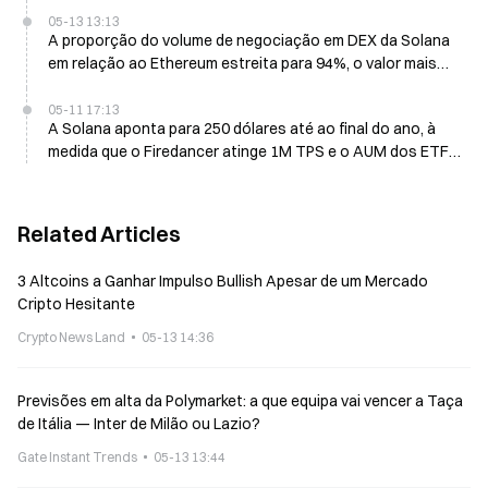
05-13 13:13
A proporção do volume de negociação em DEX da Solana
em relação ao Ethereum estreita para 94%, o valor mais
baixo em 12 meses
05-11 17:13
A Solana aponta para 250 dólares até ao final do ano, à
medida que o Firedancer atinge 1M TPS e o AUM dos ETF
ultrapassa 1 mil milhões de dólares
Related Articles
3 Altcoins a Ganhar Impulso Bullish Apesar de um Mercado
Cripto Hesitante
Crypto News Land
05-13 14:36
Previsões em alta da Polymarket: a que equipa vai vencer a Taça
de Itália — Inter de Milão ou Lazio?
Gate Instant Trends
05-13 13:44