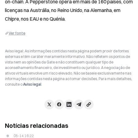
on-chain. A Pepperstone opera em mais de 160 países, com 
licenças na Austrália, no Reino Unido, na Alemanha, em 
Chipre, nos EAU e no Quénia.
Ver fonte
Aviso legal: As informações contidas nesta página podem provir de fontes
externas e têm caráter meramente informativo. Não refletem os pontos de
vista nem as opiniões da Gate e não constituem qualquer tipo de
aconselhamento financeiro, de investimento ou jurídico. A negociação de
ativos virtuais envolve um risco elevado. Não se baseie exclusivamente nas
informações contidas nesta página ao tomar decisões. Para mais detalhes,
consulte o
Aviso legal
.
Notícias relacionadas
05-14 16:22