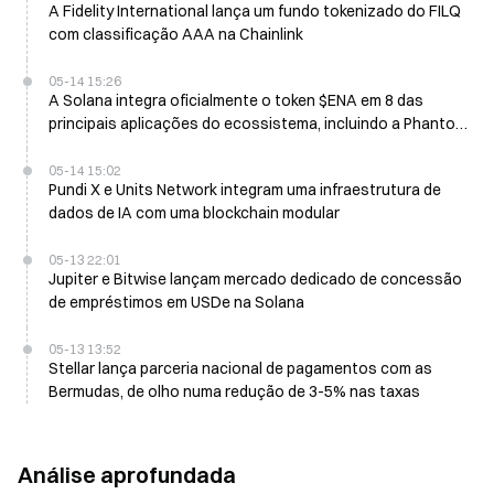
A Fidelity International lança um fundo tokenizado do FILQ
com classificação AAA na Chainlink
05-14 15:26
A Solana integra oficialmente o token $ENA em 8 das
principais aplicações do ecossistema, incluindo a Phantom
e a Jupiter
05-14 15:02
Pundi X e Units Network integram uma infraestrutura de
dados de IA com uma blockchain modular
05-13 22:01
Jupiter e Bitwise lançam mercado dedicado de concessão
de empréstimos em USDe na Solana
05-13 13:52
Stellar lança parceria nacional de pagamentos com as
Bermudas, de olho numa redução de 3-5% nas taxas
Análise aprofundada