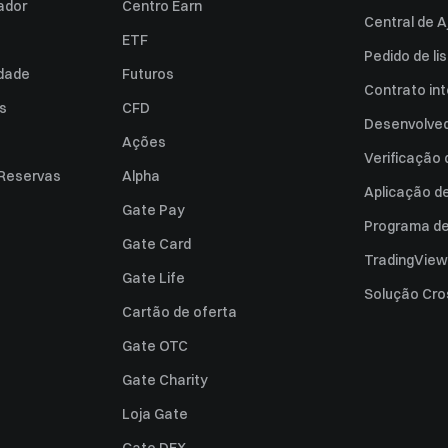
zador
Centro Earn
Central de A
ETF
Pedido de l
idade
Futuros
Contrato int
es
CFD
Desenvolved
Ações
Verificação
 Reservas
Alpha
Aplicação d
Gate Pay
Programa de 
Gate Card
TradingView
Gate Life
Solução Cro
Cartão de oferta
Gate OTC
Gate Charity
Loja Gate