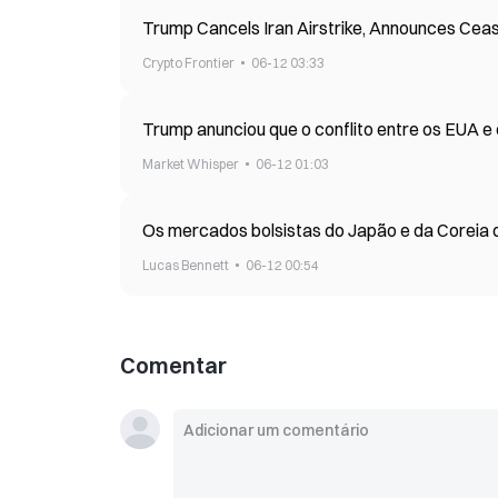
Trump Cancels Iran Airstrike, Announces Cea
Crypto Frontier
06-12 03:33
Trump anunciou que o conflito entre os EUA e o
Market Whisper
06-12 01:03
Os mercados bolsistas do Japão e da Coreia 
Lucas Bennett
06-12 00:54
Comentar