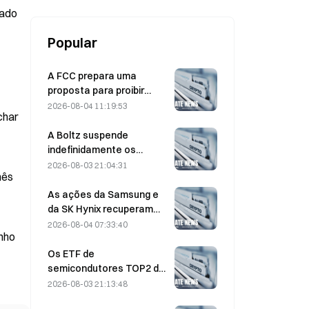
RDC
cado
Popular
A FCC prepara uma
proposta para proibir
módulos ópticos chineses
2026-08-04 11:19:53
char
utilizados em centros de
dados; a Xinyuan enfrenta
A Boltz suspende
um impacto de 27% na
indefinidamente os
quota de mercado
serviços da ponte Bitcoin
2026-08-03 21:04:31
nês
na sequência de ataques
assistidos por IA
As ações da Samsung e
da SK Hynix recuperam
das perdas de 5% graças
2026-08-04 07:33:40
unho
às compras dos
investidores particulares
Os ETF de
semicondutores TOP2 da
Coreia do Sul caem 36%
2026-08-03 21:13:48
no último mês à medida