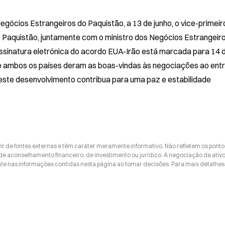
gócios Estrangeiros do Paquistão, a 13 de junho, o vice-primeir
o Paquistão, juntamente com o ministro dos Negócios Estrangeiro
ssinatura eletrónica do acordo EUA-Irão está marcada para 14 d
de ambos os países deram as boas-vindas às negociações ao ent
este desenvolvimento contribua para uma paz e estabilidade 
ir de fontes externas e têm caráter meramente informativo. Não refletem os ponto
 de aconselhamento financeiro, de investimento ou jurídico. A negociação de ativ
nte nas informações contidas nesta página ao tomar decisões. Para mais detalhes