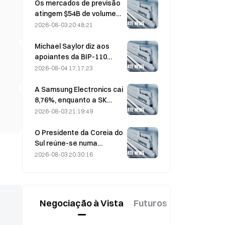
que as entradas se
Os mercados de previsão
invertem
atingem $54B de volume
em julho, à medida que o
2026-08-03 20:48:21
Campeonato do Mundo
impulsiona a negociação
Michael Saylor diz aos
apoiantes da BIP-110
para «recuarem»
2026-08-04 17:17:23
enquanto o apoio dos
mineradores estagna nos
A Samsung Electronics cai
2,70%
8,76%, enquanto a SK
Hynix desce 8,79% a 4 de
2026-08-03 21:19:49
agosto, após a subida de
julho.
O Presidente da Coreia do
Sul reúne-se numa
reunião de emergência de
2026-08-03 20:30:16
7,5 horas sobre habitação
e medidas para as ações
a 3 de agosto, à medida
que o KOSPI cai 31%
Negociação à Vista
Futuros
Novo