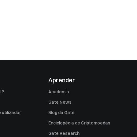
Aprender
IP
Academia
Gate News
utilizador
Blog da Gate
Enciclopédia de Criptomoedas
Gate Research