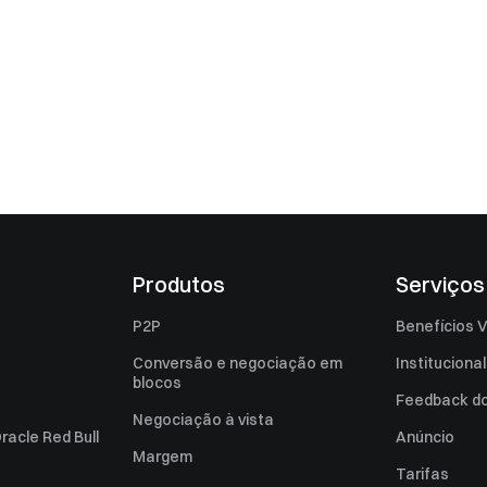
Produtos
Serviços
P2P
Benefícios V
Conversão e negociação em
Institucional
blocos
Feedback do 
Negociação à vista
racle Red Bull
Anúncio
Margem
Tarifas