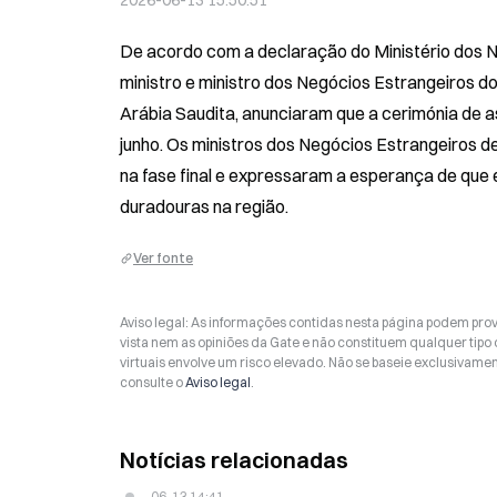
2026-06-13 15:50:51
De acordo com a declaração do Ministério dos Ne
ministro e ministro dos Negócios Estrangeiros d
Arábia Saudita, anunciaram que a cerimónia de a
junho. Os ministros dos Negócios Estrangeiros 
na fase final e expressaram a esperança de que 
duradouras na região.
Ver fonte
Aviso legal: As informações contidas nesta página podem prov
vista nem as opiniões da Gate e não constituem qualquer tipo
virtuais envolve um risco elevado. Não se baseie exclusivame
consulte o
Aviso legal
.
Notícias relacionadas
06-13 14:41