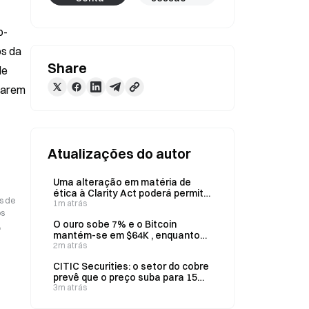
o-
s da 
Share
e 
rarem 
Atualizações do autor
Uma alteração em matéria de
ética à Clarity Act poderá permitir
s de
a Trump adiar o pagamento de
1m atrás
os
impostos sobre participações em
O ouro sobe 7% e o Bitcoin
,
criptomoedas avaliadas em 1,4 mil
mantém-se em $64K , enquanto
milhões de dólares
os fundos abandonam as ações
2m atrás
de IA, a 6 de agosto
CITIC Securities: o setor do cobre
prevê que o preço suba para 15
000 dólares por tonelada devido à
3m atrás
proibição das exportações da