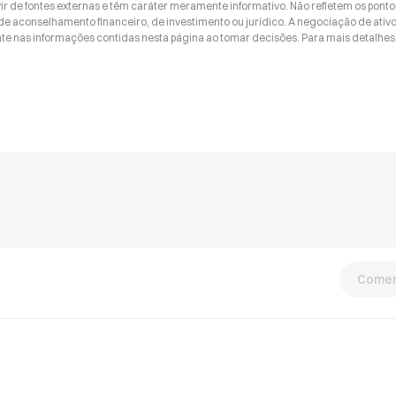
ir de fontes externas e têm caráter meramente informativo. Não refletem os ponto
 de aconselhamento financeiro, de investimento ou jurídico. A negociação de ativ
nte nas informações contidas nesta página ao tomar decisões. Para mais detalhes
Comen