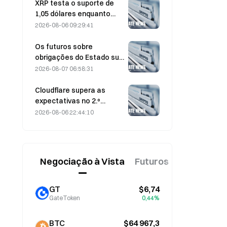
agosto
XRP testa o suporte de
1,05 dólares enquanto
Ethereum se mantém nos
2026-08-06 09:29:41
1 908 dólares com volume
reduzido
Os futuros sobre
obrigações do Estado sul-
coreano a 3 e 10 anos
2026-08-07 06:58:31
caem em 7 de agosto,
antes do leilão da próxima
Cloudflare supera as
semana
expectativas no 2.º
trimestre, com receitas
2026-08-06 22:44:10
de 696,1 milhões de
dólares, mais 36% em
termos homólogos; ações
disparam 17% após o
Negociação à Vista
Futuros
Novo
fecho
GT
$6,74
GateToken
0,44%
BTC
$64 967,3