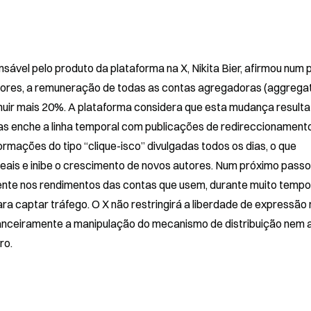
sável pelo produto da plataforma na X, Nikita Bier, afirmou num p
iadores, a remuneração de todas as contas agregadoras (aggregat
minuir mais 20%. A plataforma considera que esta mudança resulta
s enche a linha temporal com publicações de redireccionamento
mações do tipo “clique-isco” divulgadas todos os dias, o que 
eais e inibe o crescimento de novos autores. Num próximo passo,
nte nos rendimentos das contas que usem, durante muito tempo,
 captar tráfego. O X não restringirá a liberdade de expressão 
anceiramente a manipulação do mecanismo de distribuição nem a
ro.