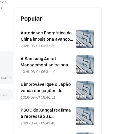
s de
os
,
Popular
Autoridade Energética da
China impulsiona avanços
nos semicondutores de
2026-08-07 03:37:32
potência e no
equipamento UHV
A Samsung Asset
Management seleciona
três parceiros de capital
2026-08-07 06:31:10
de risco para a alocação
0/400
de um fundo de 90 mil
É improvável que o Japão
milhões de KRW
venda obrigações do
tar
Tesouro dos EUA com
2026-08-07 18:40:12
maturidade intermédia
para intervir; impacto
PBOC de Xangai reafirma
limitado nas rendibilidades
a repressão às
de longo prazo
criptomoedas na reunião
2026-08-07 09:43:48
de trabalho de 4 de