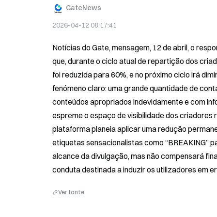
GateNews
2026-04-12 08:17:41
Notícias do Gate, mensagem, 12 de abril, o respon
que, durante o ciclo atual de repartição dos cr
foi reduzida para 60%, e no próximo ciclo irá di
fenómeno claro: uma grande quantidade de conta
conteúdos apropriados indevidamente e com infor
espreme o espaço de visibilidade dos criadores r
plataforma planeia aplicar uma redução permane
etiquetas sensacionalistas como “BREAKING” para
alcance da divulgação, mas não compensará fin
conduta destinada a induzir os utilizadores em er
Ver fonte