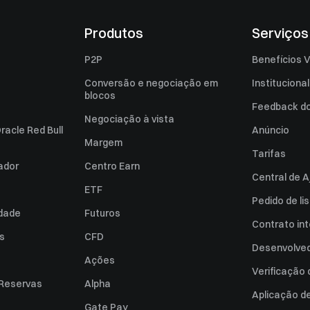
Produtos
Serviços
P2P
Benefícios V
Conversão e negociação em
Institucional
blocos
Feedback do 
Negociação à vista
racle Red Bull
Anúncio
Margem
Tarifas
zador
Centro Earn
Central de A
ETF
Pedido de l
idade
Futuros
Contrato int
es
CFD
Desenvolved
Ações
Verificação
 Reservas
Alpha
Aplicação d
Gate Pay