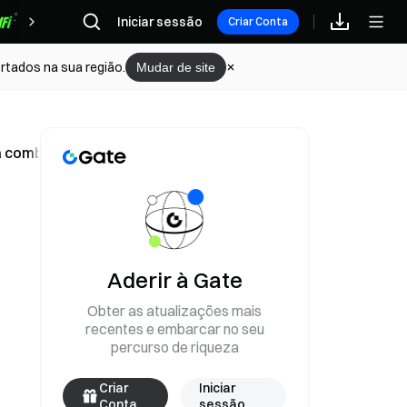
Iniciar sessão
Recompensas
Criar Conta
rtados na sua região.
Mudar de site
ra combater clickbait e conteúdos reencaminhados.
Aderir à Gate
Obter as atualizações mais
recentes e embarcar no seu
percurso de riqueza
Criar
Iniciar
Conta
sessão