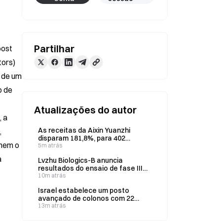
Partilhar
ost 
ors) 
 de um 
 de 
Atualizações do autor
 a 
As receitas da Aixin Yuanzhi
 
disparam 181,8%, para 402
nem o 
milhões de yuans no primeiro
5m atrás
semestre de 2026, com a IA na
 
Lvzhu Biologics-B anuncia
periferia da rede e os chips para
resultados do ensaio de fase III
automóveis a crescerem ambos
do LZ901 na Nature
10m atrás
mais de 250%
Communications, a 7 de agosto
Israel estabelece um posto
avançado de colonos com 22
famílias na Cisjordânia, 9 de
13m atrás
agosto