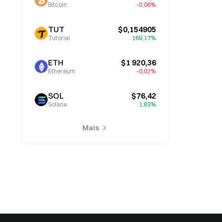
Bitcoin
-0,06%
TUT
$0,154905
Tutorial
169,17%
ETH
$1 920,36
Ethereum
-0,02%
SOL
$76,42
Solana
1,83%
Mais