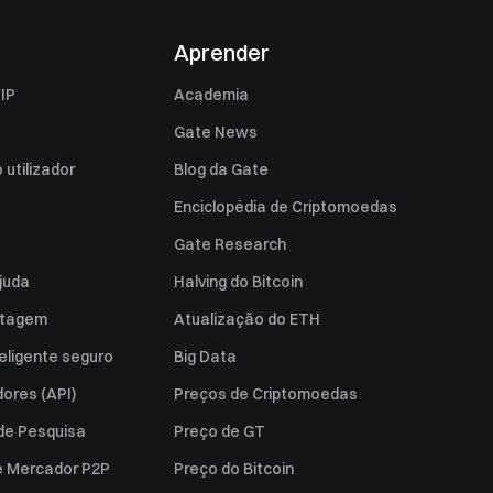
Aprender
IP
Academia
Gate News
utilizador
Blog da Gate
Enciclopédia de Criptomoedas
Gate Research
juda
Halving do Bitcoin
istagem
Atualização do ETH
eligente seguro
Big Data
ores (API)
Preços de Criptomoedas
 de Pesquisa
Preço de GT
e Mercador P2P
Preço do Bitcoin