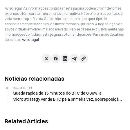
Aviso legal: As informações contidas nesta página podem provir de fontes
externas e têm caráter meramente informativo. Não refletem os pontos de
vista nem as opiniões da Gate e não constituem qualquer tipo de
aconselhamento financeiro, de investimento ou jurídico. A negociação de
ativos virtuais envolve um risco elevado. Não se baseie exclusivamente nas
informações contidas nesta página ao tomar decisões. Para mais detalhes,
consulte o
Aviso legal
.
Notícias relacionadas
06-04 01:33
Queda rápida de 15 minutos do BTC de 0,66%: a
MicroStrategy vende BTC pela primeira vez, sobreposição
com saídas de fundos institucionais que geraram pressão
vendedora
Related Articles