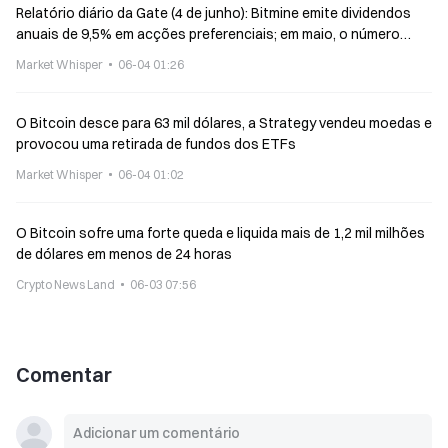
Relatório diário da Gate (4 de junho): Bitmine emite dividendos
anuais de 9,5% em acções preferenciais; em maio, o número
mensal de transacções de capital de risco cripto atinge o menor
Market Whisper
06-04 01:26
nível em 5 anos
O Bitcoin desce para 63 mil dólares, a Strategy vendeu moedas e
provocou uma retirada de fundos dos ETFs
Market Whisper
06-04 01:02
O Bitcoin sofre uma forte queda e liquida mais de 1,2 mil milhões
de dólares em menos de 24 horas
Crypto News Land
06-03 07:56
Comentar