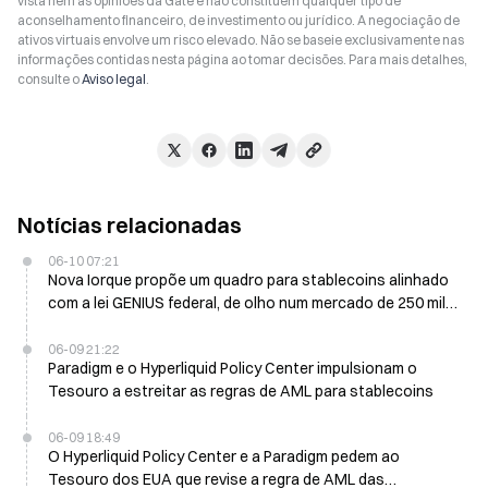
vista nem as opiniões da Gate e não constituem qualquer tipo de
aconselhamento financeiro, de investimento ou jurídico. A negociação de
ativos virtuais envolve um risco elevado. Não se baseie exclusivamente nas
informações contidas nesta página ao tomar decisões. Para mais detalhes,
consulte o
Aviso legal
.
Notícias relacionadas
06-10 07:21
Nova Iorque propõe um quadro para stablecoins alinhado
com a lei GENIUS federal, de olho num mercado de 250 mil
milhões+ de dólares
06-09 21:22
Paradigm e o Hyperliquid Policy Center impulsionam o
Tesouro a estreitar as regras de AML para stablecoins
06-09 18:49
O Hyperliquid Policy Center e a Paradigm pedem ao
Tesouro dos EUA que revise a regra de AML das