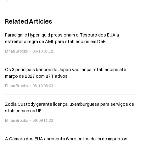
stablecoins na terça-feira
Related Articles
Paradigm e Hyperliquid pressionam o Tesouro dos EUA a
estreitar a regra de AML para stablecoins em DeFi
Ethan Brooks
06-10 07:12
Os 3 principais bancos do Japão vão lançar stablecoins até
março de 2027 com $7T ativos
Ethan Brooks
06-10 06:03
Zodia Custody garante licença luxemburguesa para serviços de
stablecoins na UE
Ethan Brooks
06-09 11:32
A Câmara dos EUA apresenta 6 projectos de lei de impostos