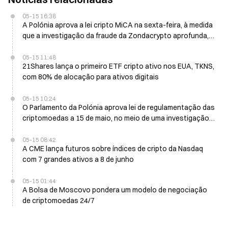
05-15 16:38
A Polónia aprova a lei cripto MiCA na sexta-feira, à medida
que a investigação da fraude da Zondacrypto aprofunda,
com 96 milhões de dólares
05-15 11:48
21Shares lança o primeiro ETF cripto ativo nos EUA, TKNS,
com 80% de alocação para ativos digitais
05-15 10:24
O Parlamento da Polónia aprova lei de regulamentação das
criptomoedas a 15 de maio, no meio de uma investigação
sobre fraude na Zondacrypto que envolve perdas no valor
de 95,93 milhões de dólares
05-15 08:42
A CME lança futuros sobre índices de cripto da Nasdaq
com 7 grandes ativos a 8 de junho
05-15 01:44
A Bolsa de Moscovo pondera um modelo de negociação
de criptomoedas 24/7