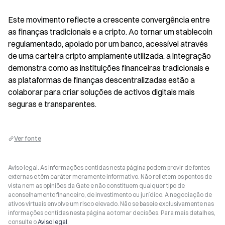
Este movimento reflecte a crescente convergência entre 
as finanças tradicionais e a cripto. Ao tornar um stablecoin 
regulamentado, apoiado por um banco, acessível através 
de uma carteira cripto amplamente utilizada, a integração 
demonstra como as instituições financeiras tradicionais e 
as plataformas de finanças descentralizadas estão a 
colaborar para criar soluções de activos digitais mais 
seguras e transparentes.
Ver fonte
Aviso legal: As informações contidas nesta página podem provir de fontes
externas e têm caráter meramente informativo. Não refletem os pontos de
vista nem as opiniões da Gate e não constituem qualquer tipo de
aconselhamento financeiro, de investimento ou jurídico. A negociação de
ativos virtuais envolve um risco elevado. Não se baseie exclusivamente nas
informações contidas nesta página ao tomar decisões. Para mais detalhes,
consulte o
Aviso legal
.