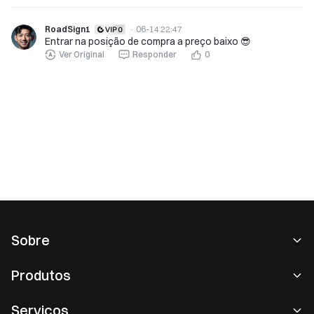
RoadSign1
·
06-14 22:47
Entrar na posição de compra a preço baixo 😎
Ver Original
Responder
0
Sobre
Sobre nós
Produtos
Carreiras
P2P
Serviços
Sala de imprensa