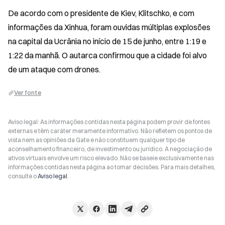
De acordo com o presidente de Kiev, Klitschko, e com 
informações da Xinhua, foram ouvidas múltiplas explosões 
na capital da Ucrânia no início de 15 de junho, entre 1:19 e 
1:22 da manhã. O autarca confirmou que a cidade foi alvo 
de um ataque com drones.
Ver fonte
Aviso legal: As informações contidas nesta página podem provir de fontes
externas e têm caráter meramente informativo. Não refletem os pontos de
vista nem as opiniões da Gate e não constituem qualquer tipo de
aconselhamento financeiro, de investimento ou jurídico. A negociação de
ativos virtuais envolve um risco elevado. Não se baseie exclusivamente nas
informações contidas nesta página ao tomar decisões. Para mais detalhes,
consulte o
Aviso legal
.