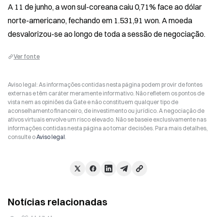
A 11 de junho, a won sul-coreana caiu 0,71% face ao dólar 
norte-americano, fechando em 1.531,91 won. A moeda 
desvalorizou-se ao longo de toda a sessão de negociação.
Ver fonte
Aviso legal: As informações contidas nesta página podem provir de fontes
externas e têm caráter meramente informativo. Não refletem os pontos de
vista nem as opiniões da Gate e não constituem qualquer tipo de
aconselhamento financeiro, de investimento ou jurídico. A negociação de
ativos virtuais envolve um risco elevado. Não se baseie exclusivamente nas
informações contidas nesta página ao tomar decisões. Para mais detalhes,
consulte o
Aviso legal
.
Notícias relacionadas