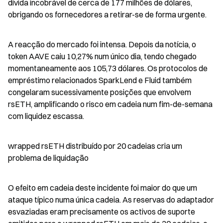
dívida incobrável de cerca de 177 milhões de dólares, 
obrigando os fornecedores a retirar-se de forma urgente.
A reacção do mercado foi intensa. Depois da notícia, o 
token AAVE caiu 10,27% num único dia, tendo chegado 
momentaneamente aos 105,73 dólares. Os protocolos de 
empréstimo relacionados SparkLend e Fluid também 
congelaram sucessivamente posições que envolvem 
rsETH, amplificando o risco em cadeia num fim-de-semana 
com liquidez escassa.
wrapped rsETH distribuído por 20 cadeias cria um 
problema de liquidação
O efeito em cadeia deste incidente foi maior do que um 
ataque típico numa única cadeia. As reservas do adaptador 
esvaziadas eram precisamente os activos de suporte 