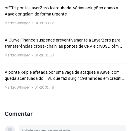
rsETH ponte LayerZero foi roubada, várias soluções como a
Aave congelam de forma urgente
Market Whisper
04-20 03:12
A Curve Finance suspende preventivamente a LayerZero para
transferências cross-chain; as pontes de CRV e crvUSD têm
limites em vigor
Market Whisper
04-20 01:53
A ponte Kelp é afetada por uma vaga de ataques e Aave, com
queda acentuada do TVL que faz surgir 196 milhões em créditos
de cobrança duvidosa
Market Whisper
04-20 01:48
Comentar