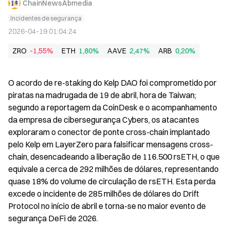
ChainNewsAbmedia
Incidentes de segurança
2026-04-19 01:04:24
ZRO
-1,55%
ETH
1,80%
AAVE
2,47%
ARB
0,20%
O acordo de re-staking do Kelp DAO foi comprometido por 
piratas na madrugada de 19 de abril, hora de Taiwan; 
segundo a reportagem da CoinDesk e o acompanhamento 
da empresa de cibersegurança Cybers, os atacantes 
exploraram o conector de ponte cross-chain implantado 
pelo Kelp em LayerZero para falsificar mensagens cross-
chain, desencadeando a liberação de 116.500 rsETH, o que 
equivale a cerca de 292 milhões de dólares, representando 
quase 18% do volume de circulação de rsETH. Esta perda 
excede o incidente de 285 milhões de dólares do Drift 
Protocol no início de abril e torna-se no maior evento de 
segurança DeFi de 2026.