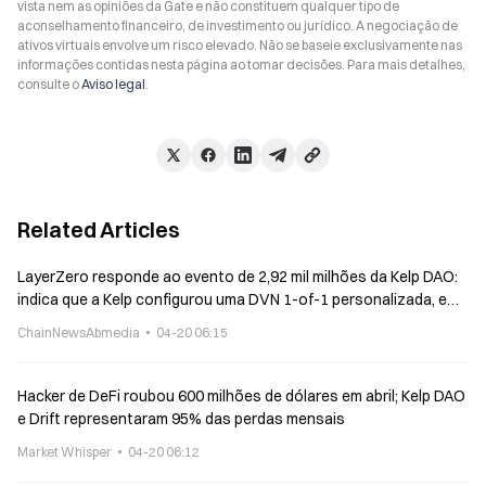
vista nem as opiniões da Gate e não constituem qualquer tipo de
aconselhamento financeiro, de investimento ou jurídico. A negociação de
ativos virtuais envolve um risco elevado. Não se baseie exclusivamente nas
informações contidas nesta página ao tomar decisões. Para mais detalhes,
consulte o
Aviso legal
.
Related Articles
LayerZero responde ao evento de 2,92 mil milhões da Kelp DAO:
indica que a Kelp configurou uma DVN 1-of-1 personalizada, e
que o hacker é o Lazarus da Coreia do Norte
ChainNewsAbmedia
04-20 06:15
Hacker de DeFi roubou 600 milhões de dólares em abril; Kelp DAO
e Drift representaram 95% das perdas mensais
Market Whisper
04-20 06:12