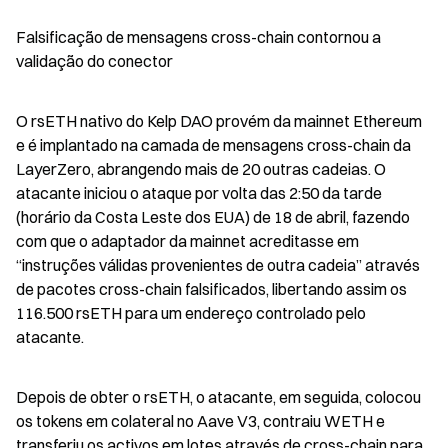
Falsificação de mensagens cross-chain contornou a 
validação do conector
O rsETH nativo do Kelp DAO provém da mainnet Ethereum 
e é implantado na camada de mensagens cross-chain da 
LayerZero, abrangendo mais de 20 outras cadeias. O 
atacante iniciou o ataque por volta das 2:50 da tarde 
(horário da Costa Leste dos EUA) de 18 de abril, fazendo 
com que o adaptador da mainnet acreditasse em 
“instruções válidas provenientes de outra cadeia” através 
de pacotes cross-chain falsificados, libertando assim os 
116.500 rsETH para um endereço controlado pelo 
atacante.
Depois de obter o rsETH, o atacante, em seguida, colocou 
os tokens em colateral no Aave V3, contraiu WETH e 
transferiu os activos em lotes através de cross-chain para 