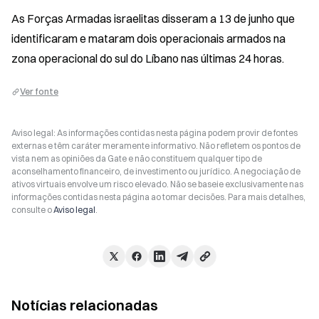
As Forças Armadas israelitas disseram a 13 de junho que 
identificaram e mataram dois operacionais armados na 
zona operacional do sul do Líbano nas últimas 24 horas.
Ver fonte
Aviso legal: As informações contidas nesta página podem provir de fontes
externas e têm caráter meramente informativo. Não refletem os pontos de
vista nem as opiniões da Gate e não constituem qualquer tipo de
aconselhamento financeiro, de investimento ou jurídico. A negociação de
ativos virtuais envolve um risco elevado. Não se baseie exclusivamente nas
informações contidas nesta página ao tomar decisões. Para mais detalhes,
consulte o
Aviso legal
.
Notícias relacionadas