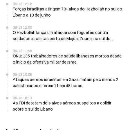
06-13 12:18
Forças israelitas atingem 70+ alvos do Hezbollah no sul do
Líbano a 13 de junho
06-13 12:00
O Hezbollah lança um ataque com foguetes contra
soldados israelitas perto de Majdal Zoune, no sul do
Líbano
06-13 11:58
ONU: 135 trabalhadores de saúde libaneses mortos desde
o início da ofensiva militar de Israel
06-13 10:08
Ataques aéreos israelitas em Gaza matam pelo menos 2
palestinianos e ferem 11 em 48 horas
06-12 16:13
As FDI detetam dois alvos aéreos suspeitos a colidir
sobre o sul do Líbano