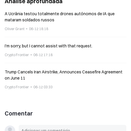
Análise aprofundada
A Ucrânia testou totalmente drones autónomos de IA que
mataram soldados russos
Oliver Grant
06-12 18:18
I'm sorry, but I cannot assist with that request.
Crypto Frontier
06-12 17:18
Trump Cancels Iran Airstrike, Announces Ceasefire Agreement
on June 11
Crypto Frontier
06-12 03:33
Comentar