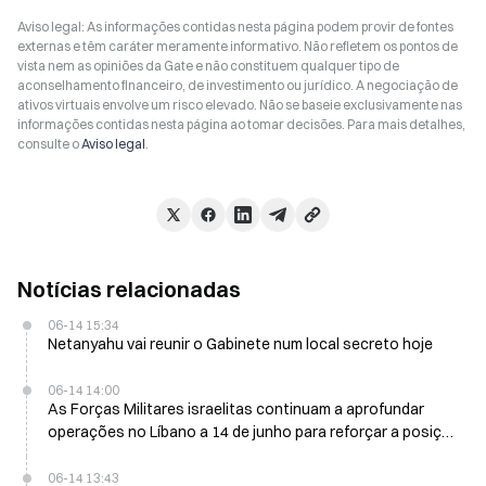
Aviso legal: As informações contidas nesta página podem provir de fontes
externas e têm caráter meramente informativo. Não refletem os pontos de
vista nem as opiniões da Gate e não constituem qualquer tipo de
aconselhamento financeiro, de investimento ou jurídico. A negociação de
ativos virtuais envolve um risco elevado. Não se baseie exclusivamente nas
informações contidas nesta página ao tomar decisões. Para mais detalhes,
consulte o
Aviso legal
.
Notícias relacionadas
06-14 15:34
Netanyahu vai reunir o Gabinete num local secreto hoje
06-14 14:00
As Forças Militares israelitas continuam a aprofundar
operações no Líbano a 14 de junho para reforçar a posição
negocial
06-14 13:43