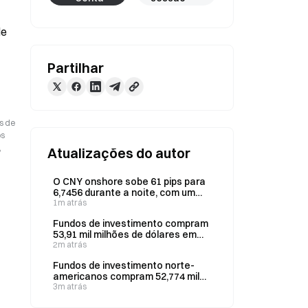
e 
Partilhar
s de
os
,
Atualizações do autor
O CNY onshore sobe 61 pips para
6,7456 durante a noite, com um
volume de 23,05 mil milhões de
1m atrás
dólares.
Fundos de investimento compram
53,91 mil milhões de dólares em
títulos do Tesouro dos EUA a 2
2m atrás
anos; investidores estrangeiros
Fundos de investimento norte-
compram 6,51 mil milhões de
americanos compram 52,774 mil
dólares
milhões de dólares em títulos do
3m atrás
Tesouro dos EUA a cinco anos no