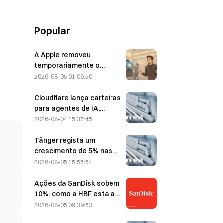
mais recente relatório quinzenal
Popular
A Apple removeu
temporariamente o
Telegram devido a
2026-08-05 01:06:50
conteúdo de abuso
sexual infantil (CSAM);
Cloudflare lança carteiras
Durov rejeitou a alegação,
para agentes de IA,
afirmando que se tratou
permitindo pagamentos
2026-08-04 15:37:45
de um «ataque à
autónomos através de
segurança»
API, a 4 de agosto
Tânger regista um
crescimento de 5% nas
vendas, impulsionado pelo
2026-08-05 15:55:54
turismo associado ao
Campeonato do Mundo
Ações da SanDisk sobem
em junho e julho.
10%: como a HBF está a
iniciar um novo ciclo de
2026-08-05 09:39:53
armazenamento para IA e