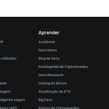
Aprender
IP
Academia
Gate News
utilizador
Blog da Gate
Enciclopédia de Criptomoedas
Gate Research
juda
Halving do Bitcoin
istagem
Atualização do ETH
eligente seguro
Big Data
ores (API)
Preços de Criptomoedas