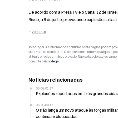
2026-06-08 02:47:03
De acordo com a PressTV e o Canal 12 de Israel, 
Riade, a 8 de junho, provocando explosões altas na
Ver fonte
Aviso legal: As informações contidas nesta página podem prov
vista nem as opiniões da Gate e não constituem qualquer tipo
virtuais envolve um risco elevado. Não se baseie exclusivame
consulte o
Aviso legal
.
Notícias relacionadas
06-08 01:27
Explosões reportadas em três grandes cidade
06-08 00:17
O Irão lança um novo ataque às forças milita
continuam bloqueadas