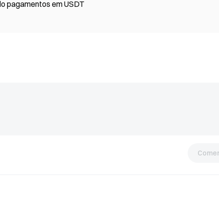
muz, usando pagamentos em USDT
Comen