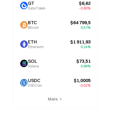
GT
$6,62
GateToken
-0,60%
BTC
$64 799,5
Bitcoin
0,57%
ETH
$1 911,93
Ethereum
0,24%
SOL
$73,51
Solana
0,96%
USDC
$1,0005
USDCoin
-0,02%
Mais