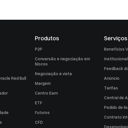
Produtos
Serviços
P2P
Benefícios V
Conversão e negociação em
Institucional
blocos
Feedback do 
Negociação à vista
racle Red Bull
Anúncio
Margem
Tarifas
zador
Centro Earn
Central de A
ETF
Pedido de l
idade
Futuros
Contrato int
es
CFD
Desenvolved