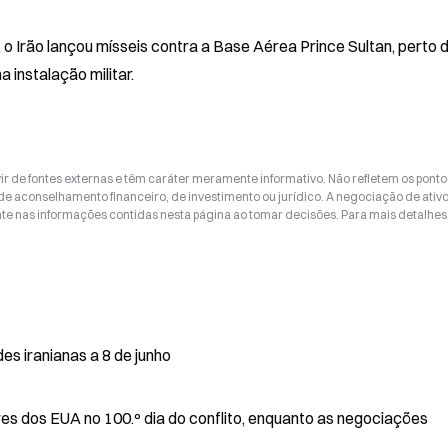
o Irão lançou mísseis contra a Base Aérea Prince Sultan, perto d
 instalação militar.
ir de fontes externas e têm caráter meramente informativo. Não refletem os ponto
 de aconselhamento financeiro, de investimento ou jurídico. A negociação de ativ
nte nas informações contidas nesta página ao tomar decisões. Para mais detalhes
s iranianas a 8 de junho
res dos EUA no 100.º dia do conflito, enquanto as negociações