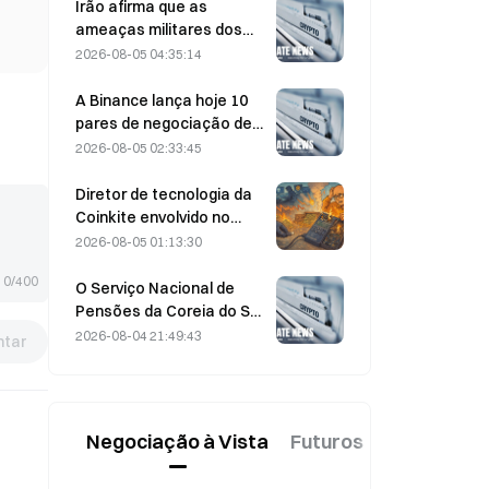
poderão os resultados
Irão afirma que as
financeiros validar a tese
ameaças militares dos
de crescimento?
EUA atrasam o acordo
2026-08-05 04:35:14
com Omã sobre o Estreito
de Ormuz, em 5 de agosto
A Binance lança hoje 10
pares de negociação de
bStocks às 20:00 (UTC+8),
2026-08-05 02:33:45
com comissões de maker
a 0.
Diretor de tecnologia da
Coinkite envolvido no
incidente relacionado
2026-08-05 01:13:30
com uma vulnerabilidade
0/400
na Coldcard, que
O Serviço Nacional de
desencadeou quatro
Pensões da Coreia do Sul
ondas de ataques e
muda para ações mais
2026-08-04 21:49:43
tar
perdas de 114 milhões de
estáveis a 4 de agosto,
dólares
em meio à volatilidade do
mercado
Negociação à Vista
Futuros
Novo