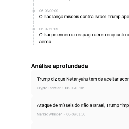
06-08 00:09
O Irão lança mísseis contra Israel; Trump ap
06-07 20:05
O Iraque encerra o espaço aéreo enquanto o 
aéreo
Análise aprofundada
Trump diz que Netanyahu tem de aceitar ac
Crypto Frontier
06-08 01:32
Ataque de mísseis do Irão a Israel, Trump “imp
Market Whisper
06-08 01:16