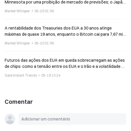
Minnesota por uma proibição de mercado de previsões; o Japão
permite stablecoins do tipo trust estrangeiro
Market Whisper
05-20 01:36
A rentabilidade dos Treasuries dos EUA a 30 anos atinge
máximas de quase 19 anos, enquanto o Bitcoin cai para 7,67 mil
dólares
Market Whisper
05-20 01:06
Futuros das ações dos EUA em queda sobrecarregam as ações
de chips: como a tensão entre os EUA e o Irão e a volatilidade do
preço do petróleo influenciam o mercado cripto
Gate Instant Trends
05-19 13:24
Comentar