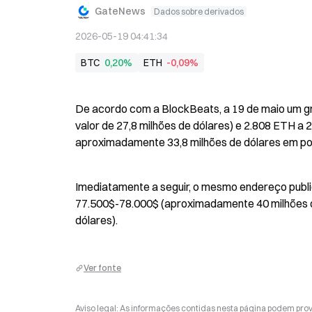
GateNews
Dados sobre derivados
2026-05-19 04:41:34
BTC
0,20%
ETH
-0,09%
De acordo com a BlockBeats, a 19 de maio um gra
valor de 27,8 milhões de dólares) e 2.808 ETH a 2.
aproximadamente 33,8 milhões de dólares em po
Imediatamente a seguir, o mesmo endereço publi
77.500$-78.000$ (aproximadamente 40 milhões d
dólares).
Ver fonte
Aviso legal: As informações contidas nesta página podem prov