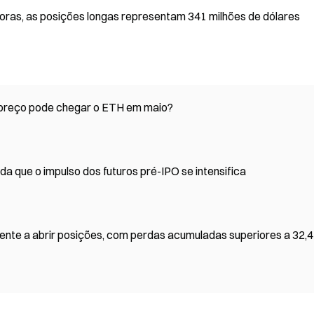
$364M nas últimas 24 horas, as posições longas representam 341 milhões de dólares
 preço pode chegar o ETH em maio?
a que o impulso dos futuros pré-IPO se intensifica
nte a abrir posições, com perdas acumuladas superiores a 32,4