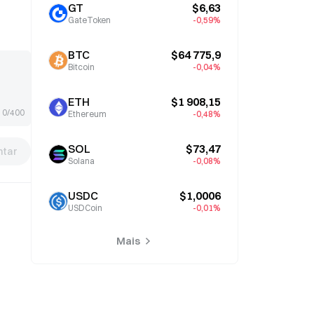
GT
$6,63
GateToken
-0,59%
BTC
$64 775,9
Bitcoin
-0,04%
ETH
$1 908,15
0/400
Ethereum
-0,48%
SOL
$73,47
tar
Solana
-0,08%
USDC
$1,0006
USDCoin
-0,01%
Mais