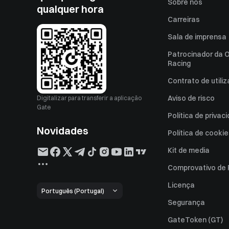
Sobre nós
qualquer hora
Carreiras
Sala de imprensa
Patrocinador da O
Racing
Contrato de utili
Aviso de risco
Digitalizar para transferir a aplicação
Gate
Política de privac
Novidades
Política de cooki
Kit de media
Comprovativo de
Licença
Português (Portugal)
Segurança
GateToken (GT)