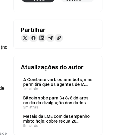
Partilhar
(no 
Atualizações do autor
A Coinbase vai bloquear bots, mas
 
permitirá que os agentes de IA
de 
tenham contas financeiras
1m atrás
independentes.
Bitcoin sobe para 64 878 dólares
no dia da divulgação dos dados
Non-Farm, mais 3% em 7 dias
3m atrás
Metais da LME com desempenho
misto hoje: cobre recua 28
dólares, níquel avança 242 dólares
5m atrás
s de