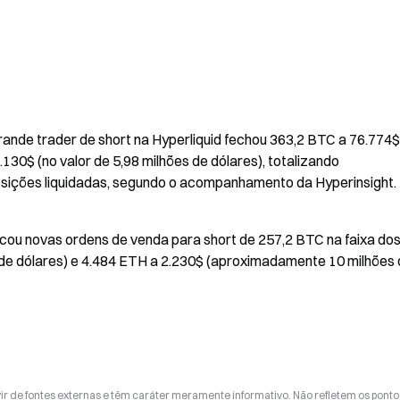
nde trader de short na Hyperliquid fechou 363,2 BTC a 76.774$ 
130$ (no valor de 5,98 milhões de dólares), totalizando 
sições liquidadas, segundo o acompanhamento da Hyperinsight.
cou novas ordens de venda para short de 257,2 BTC na faixa dos
e dólares) e 4.484 ETH a 2.230$ (aproximadamente 10 milhões 
ir de fontes externas e têm caráter meramente informativo. Não refletem os ponto