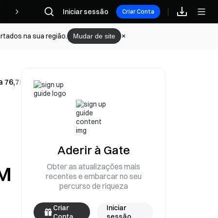
Iniciar sessão
Recompensas
Criar Conta
rtados na sua região.
Mudar de site
s a 76,7K, com Plano de uma Nova Aposta $40M em Short a 1
Aderir à Gate
Obter as atualizações mais
0M
recentes e embarcar no seu
percurso de riqueza
Criar
Iniciar
Conta
sessão