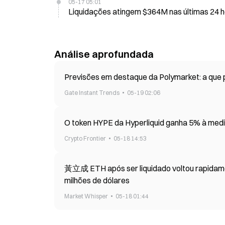
05-17 05:01
Liquidações atingem 
Análise aprofundada
Previsões em destaque da Polymarket: a que
Gate Instant Trends
05-19 02:06
O token HYPE da Hyperliquid ganha 5% à medid
Crypto Frontier
05-18 14:53
黃立成 ETH após ser liquidado voltou rapidame
milhões de dólares
Market Whisper
05-18 01:44