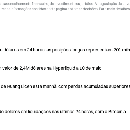
 de aconselhamento financeiro, de investimento ou jurídico. A negociação de ativ
nte nas informações contidas nesta página ao tomar decisões. Para mais detalhes
de dólares em 24 horas, as posições longas representam 201 mil
 valor de 2,4M dólares na Hyperliquid a 18 de maio
x de Huang Licen esta manhã, com perdas acumuladas superiore
e dólares em liquidações nas últimas 24 horas, com o Bitcoin a