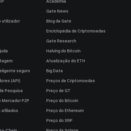
IP
Academia
Gate News
utilizador
Blog da Gate
Enciclopédia de Criptomoedas
Gate Research
juda
Halving do Bitcoin
istagem
Atualização do ETH
eligente seguro
Big Data
ores (API)
Preços de Criptomoedas
 de Pesquisa
Preço de GT
e Mercador P2P
Preço do Bitcoin
afiliados
Preço do Ethereum
Preço do XRP
ss-Chain
Preço da Solana