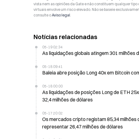
vista nem as opiniões da Gate e não constituem qualquer tipo
virtuais envolve um risco elevado. Não se baseie exclusivame
consulte o
Aviso legal
.
Notícias relacionadas
05-19 02:34
As liquidações globais atingem 301 milhões 
05-18 09:41
Baleia abre posição Long 40x em Bitcoin com
05-18 00:00
As liquidações de posições Long de ETH 25
32,4 milhões de dólares
05-17 20:02
Os mercados cripto registam 85,34 milhões d
representar 26,47 milhões de dólares