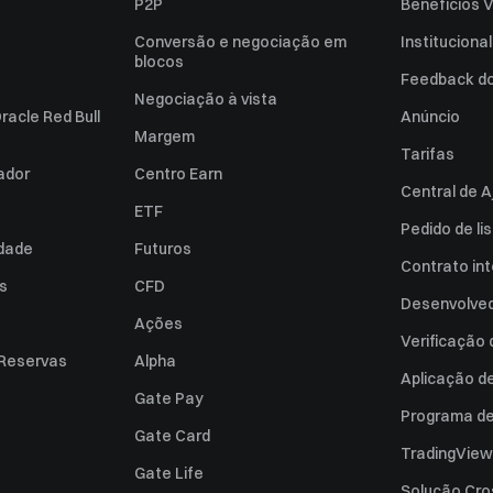
P2P
Benefícios V
Conversão e negociação em
Institucional
blocos
Feedback do 
Negociação à vista
racle Red Bull
Anúncio
Margem
Tarifas
zador
Centro Earn
Central de A
ETF
Pedido de l
idade
Futuros
Contrato int
es
CFD
Desenvolved
Ações
Verificação
 Reservas
Alpha
Aplicação d
Gate Pay
Programa de 
Gate Card
TradingView
Gate Life
Solução Cro