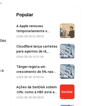
os
,
Popular
A Apple removeu
temporariamente o
Telegram devido a
2026-08-05 01:06:50
hões
conteúdo de abuso
sexual infantil (CSAM);
Cloudflare lança carteiras
Durov rejeitou a alegação,
para agentes de IA,
afirmando que se tratou
permitindo pagamentos
2026-08-04 15:37:45
de um «ataque à
autónomos através de
segurança»
API, a 4 de agosto
Tânger regista um
s a
crescimento de 5% nas
vendas, impulsionado pelo
2026-08-05 15:55:54
turismo associado ao
Campeonato do Mundo
Ações da SanDisk sobem
em junho e julho.
10%: como a HBF está a
iniciar um novo ciclo de
2026-08-05 09:39:53
armazenamento para IA e