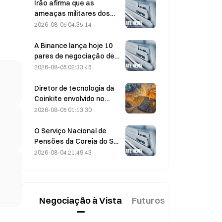
poderão os resultados
Irão afirma que as
financeiros validar a tese
ameaças militares dos
de crescimento?
EUA atrasam o acordo
2026-08-05 04:35:14
com Omã sobre o Estreito
de Ormuz, em 5 de agosto
A Binance lança hoje 10
pares de negociação de
bStocks às 20:00 (UTC+8),
2026-08-05 02:33:45
com comissões de maker
a 0.
Diretor de tecnologia da
Coinkite envolvido no
incidente relacionado
2026-08-05 01:13:30
com uma vulnerabilidade
na Coldcard, que
O Serviço Nacional de
desencadeou quatro
Pensões da Coreia do Sul
ondas de ataques e
muda para ações mais
2026-08-04 21:49:43
perdas de 114 milhões de
estáveis a 4 de agosto,
dólares
em meio à volatilidade do
mercado
Negociação à Vista
Futuros
Novo