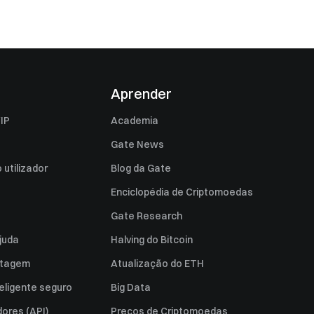
Aprender
IP
Academia
Gate News
utilizador
Blog da Gate
Enciclopédia de Criptomoedas
Gate Research
juda
Halving do Bitcoin
istagem
Atualização do ETH
eligente seguro
Big Data
ores (API)
Preços de Criptomoedas