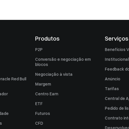
Produtos
Serviços
P2P
Benefícios V
Conversão e negociação em
Institucional
blocos
Feedback do 
Negociação à vista
racle Red Bull
Anúncio
Margem
Tarifas
zador
Centro Earn
Central de A
ETF
Pedido de l
idade
Futuros
Contrato int
es
CFD
Desenvolved