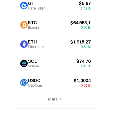
GT
$6,67
GateToken
1,52%
BTC
$64 963,1
Bitcoin
0,92%
ETH
$1 915,27
Ethereum
0,61%
SOL
$74,76
Solana
2,43%
USDC
$1,0004
USDCoin
-0,01%
Mais