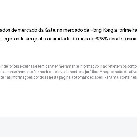
 dados de mercado da Gate, no mercado de Hong Kong a “primeira
 registando um ganho acumulado de mais de 625% desde o início
ir de fontes externas e têm caráter meramente informativo. Não refletem os ponto
 de aconselhamento financeiro, de investimento ou jurídico. A negociação de ativ
nte nas informações contidas nesta página ao tomar decisões. Para mais detalhes