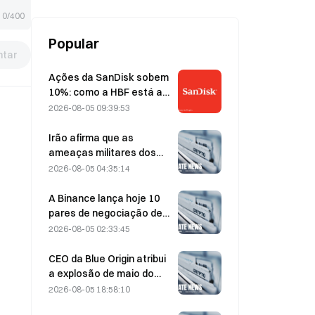
0/400
Popular
tar
Ações da SanDisk sobem
10%: como a HBF está a
iniciar um novo ciclo de
2026-08-05 09:39:53
armazenamento para IA e
poderão os resultados
Irão afirma que as
financeiros validar a tese
ameaças militares dos
de crescimento?
EUA atrasam o acordo
2026-08-05 04:35:14
com Omã sobre o Estreito
de Ormuz, em 5 de agosto
A Binance lança hoje 10
pares de negociação de
bStocks às 20:00 (UTC+8),
2026-08-05 02:33:45
com comissões de maker
a 0.
CEO da Blue Origin atribui
a explosão de maio do
New Glenn à falha de uma
2026-08-05 18:58:10
válvula do motor BE-4