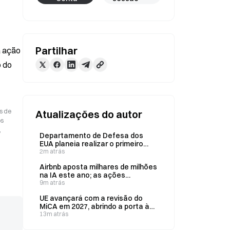
Partilhar
 ação 
 do 
s de
Atualizações do autor
os
,
Departamento de Defesa dos
EUA planeia realizar o primeiro
teste do sistema de defesa
2m atrás
antimíssil Golden Dome até ao
Airbnb aposta milhares de milhões
final do ano
na IA este ano; as ações
disparam 15% após superar as
9m atrás
estimativas de resultados
UE avançará com a revisão do
MiCA em 2027, abrindo a porta à
Tether e às stablecoins de fora
13m atrás
da UE