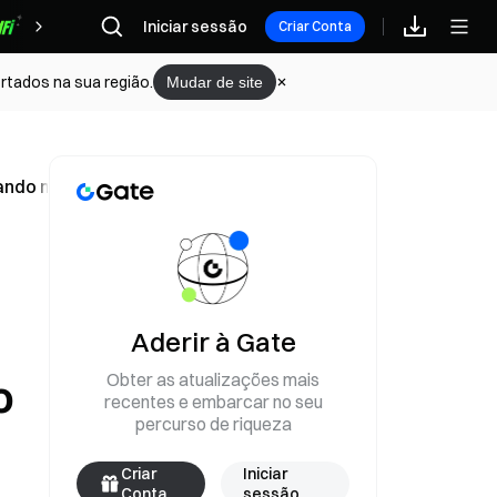
Iniciar sessão
Recompensas
Criar Conta
rtados na sua região.
Mudar de site
ndo mais de 625% desde o início do ano
Aderir à Gate
Obter as atualizações mais
o
recentes e embarcar no seu
percurso de riqueza
Criar
Iniciar
Conta
sessão