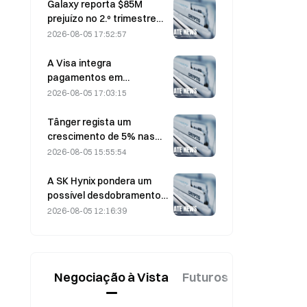
Galaxy reporta $85M
prejuízo no 2.º trimestre
de 2026; receitas ficam
2026-08-05 17:52:57
300 milhões de dólares
abaixo do esperado,
A Visa integra
ações caem 7,23%
pagamentos em
stablecoins no Visa Direct
2026-08-05 17:03:15
através de uma parceria
com a Zero Hash
Tânger regista um
crescimento de 5% nas
vendas, impulsionado pelo
2026-08-05 15:55:54
turismo associado ao
Campeonato do Mundo
A SK Hynix pondera um
em junho e julho.
possível desdobramento
de ações à medida que o
2026-08-05 12:16:39
preço das ações sobe;
executivo diz que «não é
impossível»
Negociação à Vista
Futuros
Novo