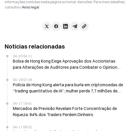
informações contidas nesta página ao tomar decisões. Para mais detalhes,
consulte o
Aviso legal
.
Notícias relacionadas
04-20 04:11
Bolsa de Hong Kong Exige Aprovação dos Accionistas
para Alterações de Auditores para Combater o Opinion
Shopping
04-19 07:46
Polícia de Hong Kong alerta para burla em criptomoedas de
“trading quantitativo de IA”; mulher perde 7,7 milhões de
HKD
04-17 19:41
Mercados de Previsão Revelam Forte Concentração de
Riqueza: 84% dos Traders Perdem Dinheiro
04-17 08:01