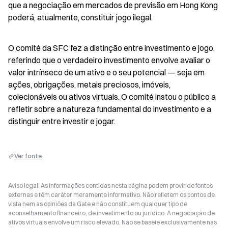
que a negociação em mercados de previsão em Hong Kong 
poderá, atualmente, constituir jogo ilegal.
O comité da SFC fez a distinção entre investimento e jogo, 
referindo que o verdadeiro investimento envolve avaliar o 
valor intrínseco de um ativo e o seu potencial — seja em 
ações, obrigações, metais preciosos, imóveis, 
colecionáveis ou ativos virtuais. O comité instou o público a 
refletir sobre a natureza fundamental do investimento e a 
distinguir entre investir e jogar.
Ver fonte
Aviso legal: As informações contidas nesta página podem provir de fontes
externas e têm caráter meramente informativo. Não refletem os pontos de
vista nem as opiniões da Gate e não constituem qualquer tipo de
aconselhamento financeiro, de investimento ou jurídico. A negociação de
ativos virtuais envolve um risco elevado. Não se baseie exclusivamente nas