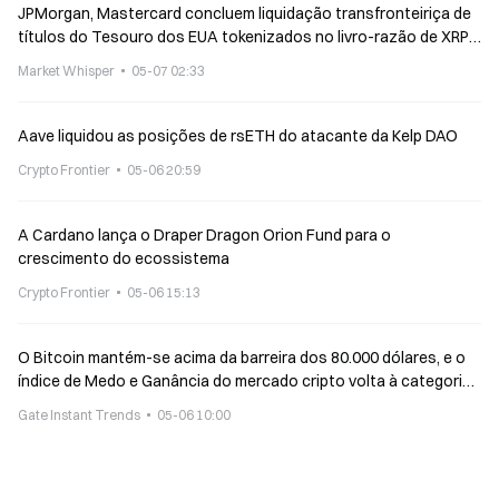
JPMorgan, Mastercard concluem liquidação transfronteiriça de
títulos do Tesouro dos EUA tokenizados no livro-razão de XRP
pela primeira vez
Market Whisper
05-07 02:33
Aave liquidou as posições de rsETH do atacante da Kelp DAO
Crypto Frontier
05-06 20:59
A Cardano lança o Draper Dragon Orion Fund para o
crescimento do ecossistema
Crypto Frontier
05-06 15:13
O Bitcoin mantém-se acima da barreira dos 80.000 dólares, e o
índice de Medo e Ganância do mercado cripto volta à categoria
«neutra» pela primeira vez desde janeiro
Gate Instant Trends
05-06 10:00