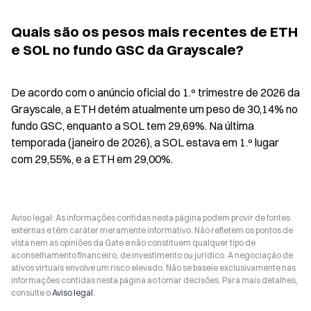
Quais são os pesos mais recentes de ETH 
e SOL no fundo GSC da Grayscale?
De acordo com o anúncio oficial do 1.º trimestre de 2026 da 
Grayscale, a ETH detém atualmente um peso de 30,14% no 
fundo GSC, enquanto a SOL tem 29,69%. Na última 
temporada (janeiro de 2026), a SOL estava em 1.º lugar 
com 29,55%, e a ETH em 29,00%.
Aviso legal: As informações contidas nesta página podem provir de fontes
externas e têm caráter meramente informativo. Não refletem os pontos de
vista nem as opiniões da Gate e não constituem qualquer tipo de
aconselhamento financeiro, de investimento ou jurídico. A negociação de
ativos virtuais envolve um risco elevado. Não se baseie exclusivamente nas
informações contidas nesta página ao tomar decisões. Para mais detalhes,
consulte o
Aviso legal
.