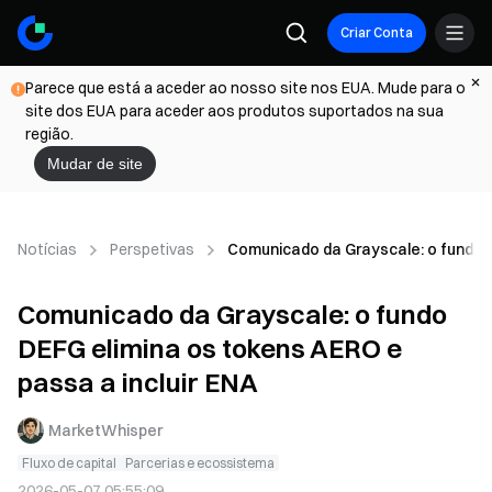
Criar Conta
Parece que está a aceder ao nosso site nos EUA. Mude para o
site dos EUA para aceder aos produtos suportados na sua
região.
Mudar de site
Notícias
Perspetivas
Comunicado da Grayscale: o fundo D
Comunicado da Grayscale: o fundo
DEFG elimina os tokens AERO e
passa a incluir ENA
MarketWhisper
Fluxo de capital
Parcerias e ecossistema
2026-05-07 05:55:09