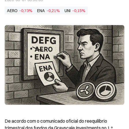
AERO
-0,73%
ENA
-0,21%
UNI
-0,15%
De acordo com o comunicado oficial do reequilíbrio 
trimestral dos fundos da Grayscale Investments no 1.º 