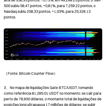
alta de 356,35 pontos, +0,73%, em 49,298.25 pontos; o S&P 
500 subiu 58,47 pontos, +0,81%, para 7,259.22 pontos; o 
Nasdaq subiu 258,33 pontos, +1,03%, para 25,326.13 
pontos.
（Fonte: Bitcoin Counter Flow）
3、No mapa de liquidações Gate BTC/USDT, tomando 
como referência 81,285.01 USDT no momento: se cair para 
perto de 78,900 dólares, o montante total de liquidações de 
posições long ultrapassa 17 milhões de dólares; se subir 