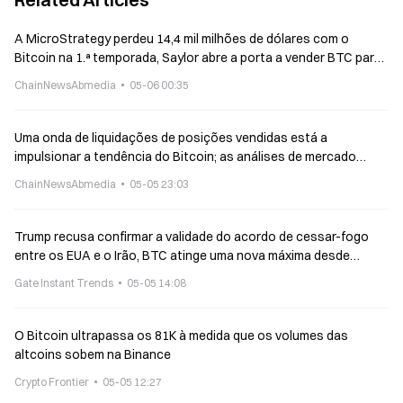
A MicroStrategy perdeu 14,4 mil milhões de dólares com o
Bitcoin na 1.ª temporada, Saylor abre a porta a vender BTC para
pagar dividendos elevados
ChainNewsAbmedia
05-06 00:35
Uma onda de liquidações de posições vendidas está a
impulsionar a tendência do Bitcoin; as análises de mercado
apontam para uma subida até aos 90 000 dólares.
ChainNewsAbmedia
05-05 23:03
Trump recusa confirmar a validade do acordo de cessar-fogo
entre os EUA e o Irão, BTC atinge uma nova máxima desde
fevereiro deste ano
Gate Instant Trends
05-05 14:08
O Bitcoin ultrapassa os 81K à medida que os volumes das
altcoins sobem na Binance
Crypto Frontier
05-05 12:27