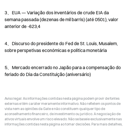
3、EUA — Variação dos inventários de crude EIA da 
semana passada (dezenas de mil barris) (até 0501), valor 
anterior de -623,4
4、Discurso do presidente do Fed de St. Louis, Musalem, 
sobre perspetivas económicas e política monetária
5、Mercado encerrado no Japão para a compensação do 
feriado do Dia da Constituição (aniversário)
Aviso legal: As informações contidas nesta página podem provir de fontes
externas e têm caráter meramente informativo. Não refletem os pontos de
vista nem as opiniões da Gate e não constituem qualquer tipo de
aconselhamento financeiro, de investimento ou jurídico. A negociação de
ativos virtuais envolve um risco elevado. Não se baseie exclusivamente nas
informações contidas nesta página ao tomar decisões. Para mais detalhes,