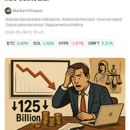
MarketWhisper
Notícias diárias sobre criptoativos
Análise de mercado
Fluxo de capital
Dados sobre derivados
Regulamento e Política
2026-05-06 01:35:40
BTC
0,40%
SOL
1,02%
HYPE
-1,07%
DRIFT
5,31%