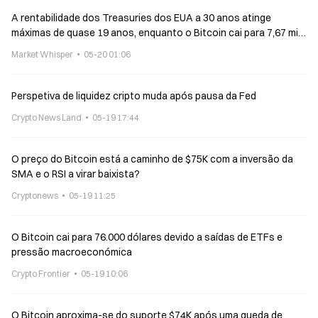
A rentabilidade dos Treasuries dos EUA a 30 anos atinge
máximas de quase 19 anos, enquanto o Bitcoin cai para 7,67 mil
dólares
Market Whisper
05-20 01:06
Perspetiva de liquidez cripto muda após pausa da Fed
Crypto News Land
05-19 17:44
O preço do Bitcoin está a caminho de $75K com a inversão da
SMA e o RSI a virar baixista?
Cryptonews
05-19 11:25
O Bitcoin cai para 76.000 dólares devido a saídas de ETFs e
pressão macroeconómica
Crypto Frontier
05-19 10:06
O Bitcoin aproxima-se do suporte $74K após uma queda de