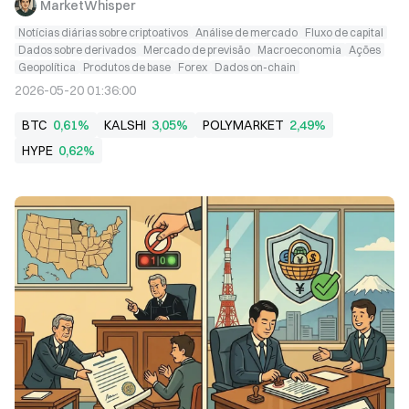
MarketWhisper
Notícias diárias sobre criptoativos
Análise de mercado
Fluxo de capital
Dados sobre derivados
Mercado de previsão
Macroeconomia
Ações
Geopolítica
Produtos de base
Forex
Dados on-chain
2026-05-20 01:36:00
BTC
0,61%
KALSHI
3,05%
POLYMARKET
2,49%
HYPE
0,62%