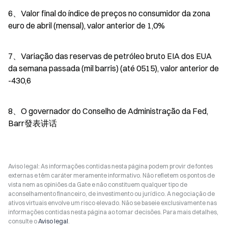
6、Valor final do índice de preços no consumidor da zona 
euro de abril (mensal), valor anterior de 1,0%
7、Variação das reservas de petróleo bruto EIA dos EUA 
da semana passada (mil barris) (até 0515), valor anterior de 
-430,6
8、O governador do Conselho de Administração da Fed, 
Barr發表讲话
Aviso legal: As informações contidas nesta página podem provir de fontes
externas e têm caráter meramente informativo. Não refletem os pontos de
vista nem as opiniões da Gate e não constituem qualquer tipo de
aconselhamento financeiro, de investimento ou jurídico. A negociação de
ativos virtuais envolve um risco elevado. Não se baseie exclusivamente nas
informações contidas nesta página ao tomar decisões. Para mais detalhes,
consulte o
Aviso legal
.