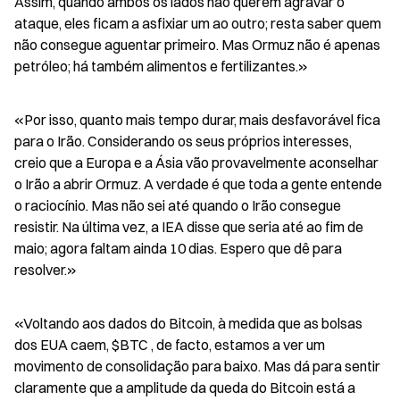
Assim, quando ambos os lados não querem agravar o 
ataque, eles ficam a asfixiar um ao outro; resta saber quem 
não consegue aguentar primeiro. Mas Ormuz não é apenas 
petróleo; há também alimentos e fertilizantes.»
«Por isso, quanto mais tempo durar, mais desfavorável fica 
para o Irão. Considerando os seus próprios interesses, 
creio que a Europa e a Ásia vão provavelmente aconselhar 
o Irão a abrir Ormuz. A verdade é que toda a gente entende 
o raciocínio. Mas não sei até quando o Irão consegue 
resistir. Na última vez, a IEA disse que seria até ao fim de 
maio; agora faltam ainda 10 dias. Espero que dê para 
resolver.»
«Voltando aos dados do Bitcoin, à medida que as bolsas 
dos EUA caem, $BTC , de facto, estamos a ver um 
movimento de consolidação para baixo. Mas dá para sentir 
claramente que a amplitude da queda do Bitcoin está a 