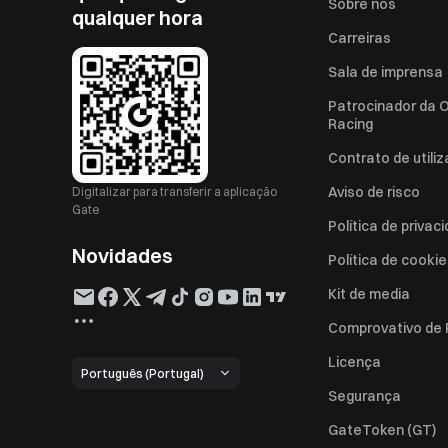
Sobre nós
qualquer hora
Carreiras
Sala de imprensa
Patrocinador da O
Racing
Contrato de utili
Aviso de risco
Digitalizar para transferir a aplicação
Gate
Política de privac
Novidades
Política de cooki
Kit de media
Comprovativo de
Licença
Português (Portugal)
Segurança
GateToken (GT)