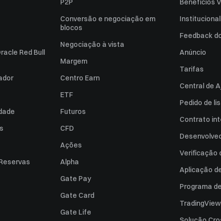
P2P
Benefícios V
Conversão e negociação em
Institucional
blocos
Feedback do 
Negociação à vista
racle Red Bull
Anúncio
Margem
Tarifas
zador
Centro Earn
Central de A
ETF
Pedido de l
idade
Futuros
Contrato int
es
CFD
Desenvolved
Ações
Verificação
 Reservas
Alpha
Aplicação d
Gate Pay
Programa de 
Gate Card
TradingView
Gate Life
Solução Cro