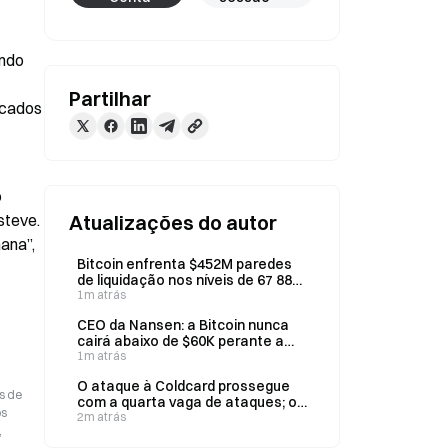
ndo 
Partilhar
cados 
 
teve. 
Atualizações do autor
na”, 
Bitcoin enfrenta $452M paredes
de liquidação nos níveis de 67 880
e 62 100 dólares a 9 de agosto
1m atrás
CEO da Nansen: a Bitcoin nunca
cairá abaixo de $60K perante a
contínua flexibilização monetária
1m atrás
global
O ataque à Coldcard prossegue
s de
com a quarta vaga de ataques; os
os
ETF de Bitcoin registam entradas
2m atrás
,
no valor de $620M esta semana