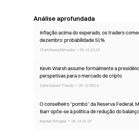
Análise aprofundada
Inflação acima do esperado, os traders com
dezembro: probabilidade 51%
ChainNewsAbmedia
05-15 23:23
Kevin Warsh assume formalmente a presidênci
perspetivas para o mercado de cripto
Gate Instant Trends
05-15 09:14
O conselheiro “pombo” da Reserva Federal, Mi
Barr opõe-se à política de redução do balanç
Market Whisper
05-15 01:07