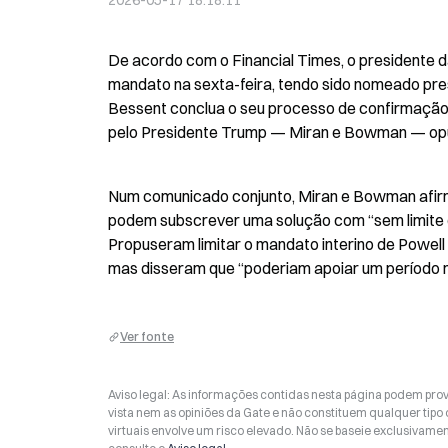
2026-05-17 18:18:11
De acordo com o Financial Times, o presidente 
mandato na sexta-feira, tendo sido nomeado pres
Bessent conclua o seu processo de confirmação.
pelo Presidente Trump — Miran e Bowman — op
Num comunicado conjunto, Miran e Bowman afirm
podem subscrever uma solução com “sem limite 
Propuseram limitar o mandato interino de Powell
mas disseram que “poderiam apoiar um período 
Ver fonte
Aviso legal: As informações contidas nesta página podem prov
vista nem as opiniões da Gate e não constituem qualquer tipo
virtuais envolve um risco elevado. Não se baseie exclusivame