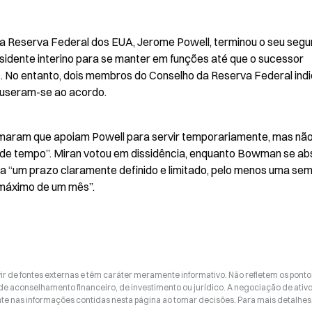
da Reserva Federal dos EUA, Jerome Powell, terminou o seu segu
idente interino para se manter em funções até que o sucessor 
 No entanto, dois membros do Conselho da Reserva Federal indi
useram-se ao acordo.
aram que apoiam Powell para servir temporariamente, mas não
de tempo”. Miran votou em dissidência, enquanto Bowman se abs
 a “um prazo claramente definido e limitado, pelo menos uma sema
máximo de um mês”.
ir de fontes externas e têm caráter meramente informativo. Não refletem os ponto
 de aconselhamento financeiro, de investimento ou jurídico. A negociação de ativ
nte nas informações contidas nesta página ao tomar decisões. Para mais detalhes