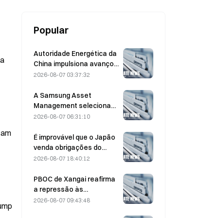
Popular
Autoridade Energética da
ia
China impulsiona avanços
nos semicondutores de
2026-08-07 03:37:32
potência e no
equipamento UHV
A Samsung Asset
Management seleciona
três parceiros de capital
2026-08-07 06:31:10
de risco para a alocação
otam
de um fundo de 90 mil
É improvável que o Japão
milhões de KRW
venda obrigações do
Tesouro dos EUA com
2026-08-07 18:40:12
maturidade intermédia
para intervir; impacto
PBOC de Xangai reafirma
limitado nas rendibilidades
a repressão às
de longo prazo
criptomoedas na reunião
2026-08-07 09:43:48
rump
de trabalho de 4 de