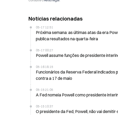
consulte o
Aviso legal
.
Notícias relacionadas
05-17 12:51
Próxima semana: as últimas atas da era Powe
publica resultados na quarta-feira
05-17 00:27
Powell assume funções de presidente interino
05-16 18:15
Funcionários da Reserva Federal indicados p
contra a 17 de maio
05-15 21:05
A Fed nomeia Powell como presidente inter
05-15 10:37
O presidente da Fed, Powell, não vai demitir