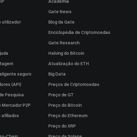
IP
Academia
Gate News
utilizador
Blog da Gate
Enciclopédia de Criptomoedas
Gate Research
juda
Halving do Bitcoin
istagem
Atualização do ETH
eligente seguro
Big Data
ores (API)
Preços de Criptomoedas
 de Pesquisa
Preço de GT
e Mercador P2P
Preço do Bitcoin
afiliados
Preço do Ethereum
Preço do XRP
ss-Chain
Preço da Solana