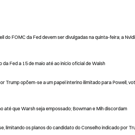
ll do FOMC da Fed devem ser divulgadas na quinta-feira; a Nvid
 da Fed a 15 de maio até ao início oficial de Walsh
or Trump opõem-se a um papel interino ilimitado para Powell, v
ino até que Warsh seja empossado; Bowman e Mih discordam
-se, limitando os planos do candidato do Conselho indicado por T