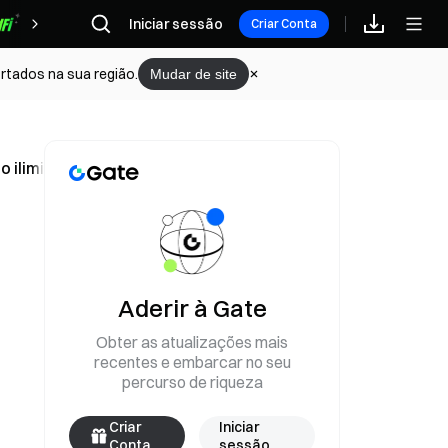
Iniciar sessão
Recompensas
Criar Conta
rtados na sua região.
Mudar de site
 ilimitado de Powell na sexta-feira
Aderir à Gate
Obter as atualizações mais
recentes e embarcar no seu
percurso de riqueza
Criar
Iniciar
Conta
sessão