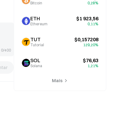
Bitcoin
0,28%
ETH
$1 923,56
Ethereum
0,11%
TUT
$0,157208
Tutorial
129,20%
0/400
SOL
$76,63
Solana
1,21%
tar
Mais