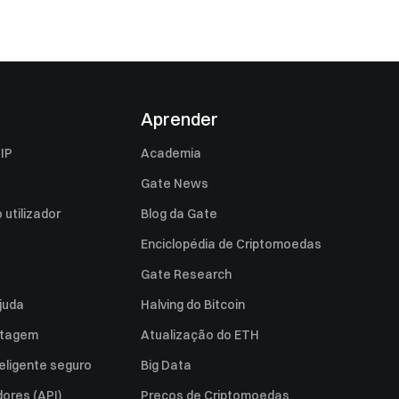
Aprender
IP
Academia
Gate News
utilizador
Blog da Gate
Enciclopédia de Criptomoedas
Gate Research
juda
Halving do Bitcoin
istagem
Atualização do ETH
eligente seguro
Big Data
ores (API)
Preços de Criptomoedas