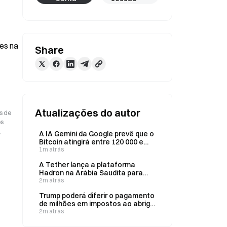
es na 
Share
Atualizações do autor
s de
os
,
A IA Gemini da Google prevê que o
Bitcoin atingirá entre 120 000 e
150 000 dólares até ao final de
1m atrás
2026.
A Tether lança a plataforma
Hadron na Arábia Saudita para
tokenizar imóveis institucionais
2m atrás
Trump poderá diferir o pagamento
de milhões em impostos ao abrigo
das disposições éticas da
2m atrás
proposta de lei sobre