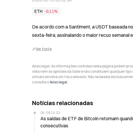
2026-05-10 05:02:00
ETH
-0,11%
De acordo com a Santiment, a USDT baseada no Et
sexta-feira, assinalando o maior recuo semanal 
Ver fonte
Aviso legal: As informações contidas nesta página podem prov
vista nem as opiniões da Gate e não constituem qualquer tipo
virtuais envolve um risco elevado. Não se baseie exclusivame
consulte o
Aviso legal
.
Notícias relacionadas
05-09 15:33
As saídas de ETF de Bitcoin retomam quando o BTC desce ab
consecutivas