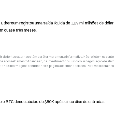
hereum registou uma saída líquida de 1,29 mil milhões de dólar
em quase três meses.
ir de fontes externas e têm caráter meramente informativo. Não refletem os ponto
 de aconselhamento financeiro, de investimento ou jurídico. A negociação de ativ
nte nas informações contidas nesta página ao tomar decisões. Para mais detalhes
aixo de $80K após cinco dias de entradas