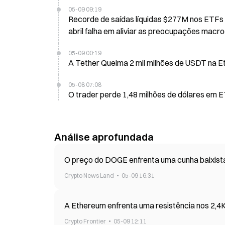
05-09 09:19
Recorde de saídas líquidas $277M nos ETFs de Bitcoin na sexta-feira, à medida que a subida dos empregos de
abril falha em aliviar as preocupações mac
05-09 00:19
A Tether Queima 2 mil milhões de USDT na Et
05-08 07:08
O trader perde 1,48 milhões de dólares em E
Análise aprofundada
O preço do DOGE enfrenta uma cunha baixist
Crypto News Land
05-09 16:31
A Ethereum enfrenta uma resistência nos 2,4K
Crypto Frontier
05-09 12:11