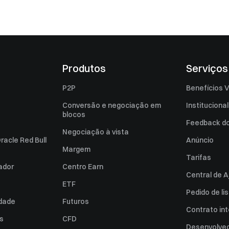
Produtos
Serviços
P2P
Benefícios V
Conversão e negociação em
Institucional
blocos
Feedback do 
Negociação à vista
racle Red Bull
Anúncio
Margem
Tarifas
zador
Centro Earn
Central de A
ETF
Pedido de l
idade
Futuros
Contrato int
es
CFD
Desenvolved