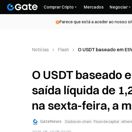
Comprar Cripto
Mercados
Negociar
Parece que está a aceder ao nosso si
Notícias
Flash
O USDT baseado em Ether
O USDT baseado e
saída líquida de 1,
na sexta-feira, a 
GateNews
Dados on-chain
Fluxo de capital
ether