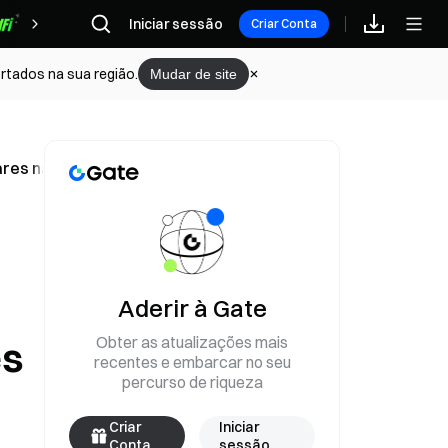
Iniciar sessão
Recompensas
Criar Conta
rtados na sua região.
Mudar de site
ares na sexta-feira, a maior em quase três meses
a
Aderir à Gate
Obter as atualizações mais
es
recentes e embarcar no seu
percurso de riqueza
Criar
Iniciar
Conta
sessão