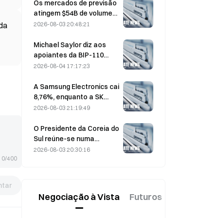
que as entradas se
Os mercados de previsão
invertem
atingem $54B de volume
em julho, à medida que o
2026-08-03 20:48:21
ída
Campeonato do Mundo
impulsiona a negociação
Michael Saylor diz aos
apoiantes da BIP-110
para «recuarem»
2026-08-04 17:17:23
enquanto o apoio dos
mineradores estagna nos
A Samsung Electronics cai
2,70%
8,76%, enquanto a SK
Hynix desce 8,79% a 4 de
2026-08-03 21:19:49
agosto, após a subida de
julho.
O Presidente da Coreia do
Sul reúne-se numa
reunião de emergência de
2026-08-03 20:30:16
7,5 horas sobre habitação
0/400
e medidas para as ações
a 3 de agosto, à medida
tar
que o KOSPI cai 31%
Negociação à Vista
Futuros
Novo