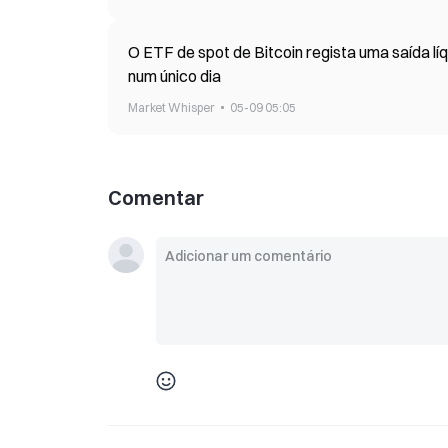
O ETF de spot de Bitcoin regista uma saída lí
num único dia
Market Whisper
05-09 05:05
Comentar