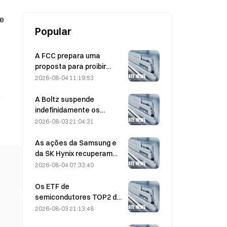
criptomoedas, noticia a
Bloomberg
Popular
A FCC prepara uma
proposta para proibir
módulos ópticos chineses
2026-08-04 11:19:53
utilizados em centros de
s
dados; a Xinyuan enfrenta
A Boltz suspende
um impacto de 27% na
indefinidamente os
quota de mercado
serviços da ponte Bitcoin
2026-08-03 21:04:31
na sequência de ataques
assistidos por IA
As ações da Samsung e
da SK Hynix recuperam
das perdas de 5% graças
2026-08-04 07:33:40
às compras dos
investidores particulares
Os ETF de
semicondutores TOP2 da
Coreia do Sul caem 36%
2026-08-03 21:13:48
no último mês à medida