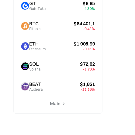
GT
$6,65
GateToken
2,30%
BTC
$64 401,1
Bitcoin
-0,43%
ETH
$1 905,99
Ethereum
-0,15%
SOL
$72,82
Solana
-1,70%
BEAT
$1,851
Audiera
-21,16%
Mais