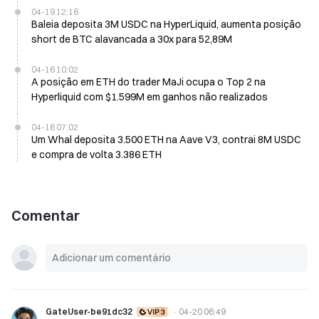
04-19 12:16
Baleia deposita 3M USDC na HyperLiquid, aumenta posição
short de BTC alavancada a 30x para 52,89M
04-16 10:02
A posição em ETH do trader MaJi ocupa o Top 2 na
Hyperliquid com $1.599M em ganhos não realizados
04-16 07:02
Um Whal deposita 3.500 ETH na Aave V3, contrai 8M USDC
e compra de volta 3.386 ETH
Comentar
GateUser-be91dc32
·
04-20 06:49