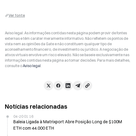
Ver fonte
Aviso legal: As informações contidas nesta página podem provir de fontes
externas e têm caráter meramente informativo. Não refletem os pontos de
vista nem as opiniões da Gate e não constituem qualquer tipo de
aconselhamento financeiro, de investimento ou jurídico. A negociação de
ativos virtuais envolve um risco elevado. Não se baseie exclusivamente nas
informações contidas nesta página ao tomar decisões. Para mais detalhes,
consulte o
Aviso legal
.
Notícias relacionadas
04-20 01:16
Baleia Ligada à Matrixport Abre Posição Long de $100M
ETH com 44.000 ETH