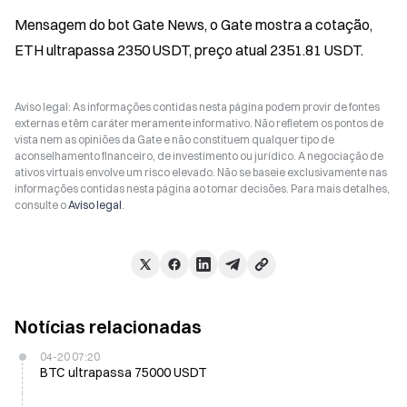
Mensagem do bot Gate News, o Gate mostra a cotação, 
ETH ultrapassa 2350 USDT, preço atual 2351.81 USDT.
Aviso legal: As informações contidas nesta página podem provir de fontes
externas e têm caráter meramente informativo. Não refletem os pontos de
vista nem as opiniões da Gate e não constituem qualquer tipo de
aconselhamento financeiro, de investimento ou jurídico. A negociação de
ativos virtuais envolve um risco elevado. Não se baseie exclusivamente nas
informações contidas nesta página ao tomar decisões. Para mais detalhes,
consulte o
Aviso legal
.
Notícias relacionadas
04-20 07:20
BTC ultrapassa 75000 USDT