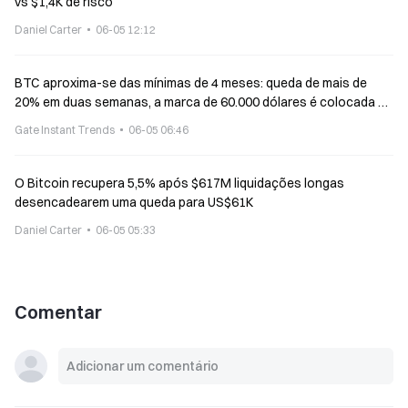
vs $1,4K de risco
Daniel Carter
06-05 12:12
BTC aproxima-se das mínimas de 4 meses: queda de mais de
20% em duas semanas, a marca de 60.000 dólares é colocada à
prova
Gate Instant Trends
06-05 06:46
O Bitcoin recupera 5,5% após $617M liquidações longas
desencadearem uma queda para US$61K
Daniel Carter
06-05 05:33
Comentar