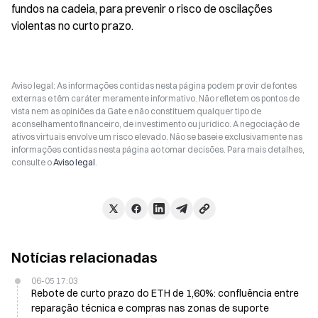
fundos na cadeia, para prevenir o risco de oscilações 
violentas no curto prazo.
Aviso legal: As informações contidas nesta página podem provir de fontes
externas e têm caráter meramente informativo. Não refletem os pontos de
vista nem as opiniões da Gate e não constituem qualquer tipo de
aconselhamento financeiro, de investimento ou jurídico. A negociação de
ativos virtuais envolve um risco elevado. Não se baseie exclusivamente nas
informações contidas nesta página ao tomar decisões. Para mais detalhes,
consulte o
Aviso legal
.
Notícias relacionadas
06-05 17:03
Rebote de curto prazo do ETH de 1,60%: confluência entre
reparação técnica e compras nas zonas de suporte