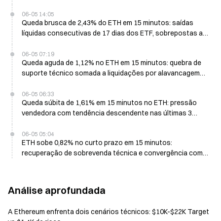
06-05 14:05
Queda brusca de 2,43% do ETH em 15 minutos: saídas
líquidas consecutivas de 17 dias dos ETF, sobrepostas a
liquidações por alavancagem, desencadeiam a venda em
pânico
06-05 07:19
Queda aguda de 1,12% no ETH em 15 minutos: quebra de
suporte técnico somada a liquidações por alavancagem
provoca uma venda a curto prazo
06-05 06:33
Queda súbita de 1,61% em 15 minutos no ETH: pressão
vendedora com tendência descendente nas últimas 3
semanas e liquidações com alavancagem em cascata
06-05 05:04
ETH sobe 0,82% no curto prazo em 15 minutos:
recuperação de sobrevenda técnica e convergência com
fechos de posições por parte dos ursos
Análise aprofundada
A Ethereum enfrenta dois cenários técnicos: $10K-$22K Target