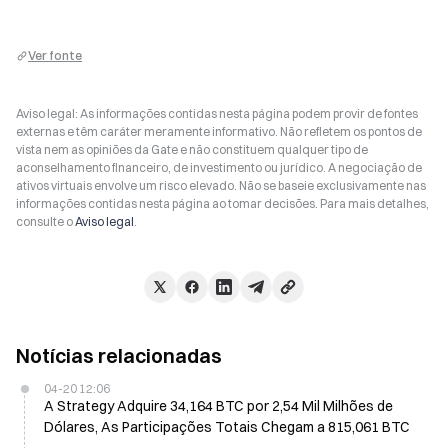
Ver fonte
Aviso legal: As informações contidas nesta página podem provir de fontes
externas e têm caráter meramente informativo. Não refletem os pontos de
vista nem as opiniões da Gate e não constituem qualquer tipo de
aconselhamento financeiro, de investimento ou jurídico. A negociação de
ativos virtuais envolve um risco elevado. Não se baseie exclusivamente nas
informações contidas nesta página ao tomar decisões. Para mais detalhes,
consulte o
Aviso legal
.
Notícias relacionadas
04-20 12:06
A Strategy Adquire 34,164 BTC por 2,54 Mil Milhões de
Dólares, As Participações Totais Chegam a 815,061 BTC