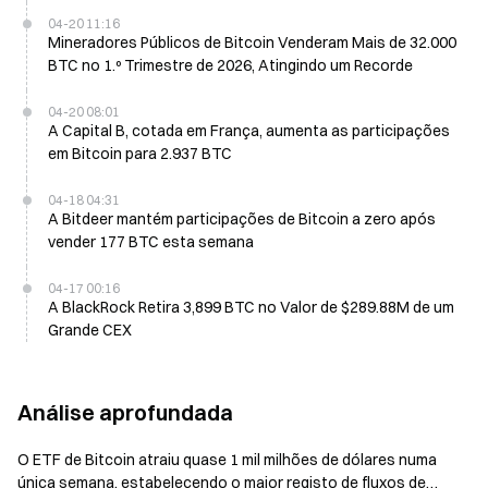
04-20 11:16
Mineradores Públicos de Bitcoin Venderam Mais de 32.000
BTC no 1.º Trimestre de 2026, Atingindo um Recorde
04-20 08:01
A Capital B, cotada em França, aumenta as participações
em Bitcoin para 2.937 BTC
04-18 04:31
A Bitdeer mantém participações de Bitcoin a zero após
vender 177 BTC esta semana
04-17 00:16
A BlackRock Retira 3,899 BTC no Valor de $289.88M de um
Grande CEX
Análise aprofundada
O ETF de Bitcoin atraiu quase 1 mil milhões de dólares numa
única semana, estabelecendo o maior registo de fluxos de