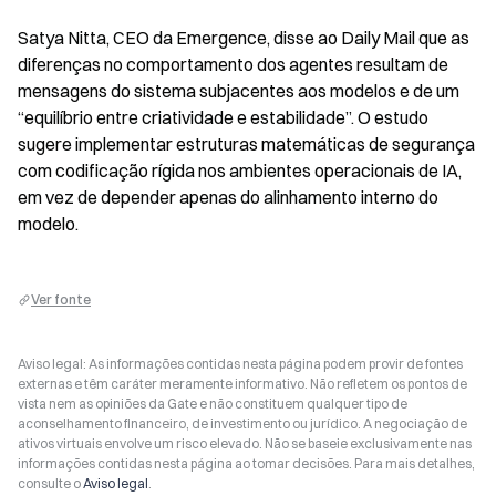
Satya Nitta, CEO da Emergence, disse ao Daily Mail que as 
diferenças no comportamento dos agentes resultam de 
mensagens do sistema subjacentes aos modelos e de um 
“equilíbrio entre criatividade e estabilidade”. O estudo 
sugere implementar estruturas matemáticas de segurança 
com codificação rígida nos ambientes operacionais de IA, 
em vez de depender apenas do alinhamento interno do 
modelo.
Ver fonte
Aviso legal: As informações contidas nesta página podem provir de fontes
externas e têm caráter meramente informativo. Não refletem os pontos de
vista nem as opiniões da Gate e não constituem qualquer tipo de
aconselhamento financeiro, de investimento ou jurídico. A negociação de
ativos virtuais envolve um risco elevado. Não se baseie exclusivamente nas
informações contidas nesta página ao tomar decisões. Para mais detalhes,
consulte o
Aviso legal
.