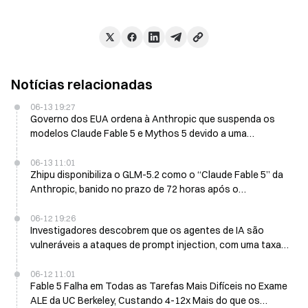
Notícias relacionadas
06-13 19:27
Governo dos EUA ordena à Anthropic que suspenda os
modelos Claude Fable 5 e Mythos 5 devido a uma
vulnerabilidade que permite jailbreaks
06-13 11:01
Zhipu disponibiliza o GLM-5.2 como o “Claude Fable 5” da
Anthropic, banido no prazo de 72 horas após o
lançamento nos EUA
06-12 19:26
Investigadores descobrem que os agentes de IA são
vulneráveis a ataques de prompt injection, com uma taxa
de sucesso de 79%
06-12 11:01
Fable 5 Falha em Todas as Tarefas Mais Difíceis no Exame
ALE da UC Berkeley, Custando 4-12x Mais do que os