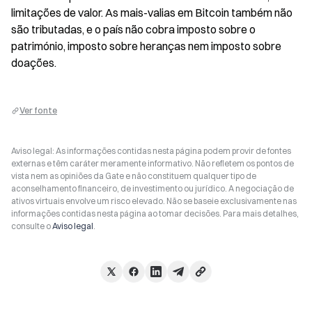
limitações de valor. As mais-valias em Bitcoin também não 
são tributadas, e o país não cobra imposto sobre o 
património, imposto sobre heranças nem imposto sobre 
doações.
Ver fonte
Aviso legal: As informações contidas nesta página podem provir de fontes
externas e têm caráter meramente informativo. Não refletem os pontos de
vista nem as opiniões da Gate e não constituem qualquer tipo de
aconselhamento financeiro, de investimento ou jurídico. A negociação de
ativos virtuais envolve um risco elevado. Não se baseie exclusivamente nas
informações contidas nesta página ao tomar decisões. Para mais detalhes,
consulte o
Aviso legal
.