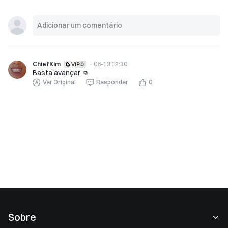
ChiefKim
·
06-13 12:30
Basta avançar 👊
Ver Original
Responder
0
Sobre