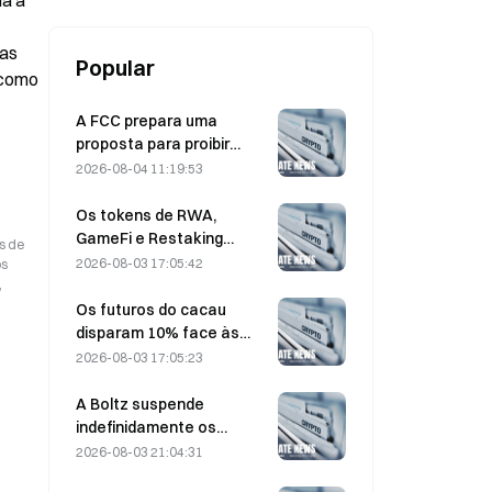
a a 
as 
Popular
como 
A FCC prepara uma
proposta para proibir
módulos ópticos chineses
2026-08-04 11:19:53
utilizados em centros de
dados; a Xinyuan enfrenta
Os tokens de RWA,
um impacto de 27% na
GameFi e Restaking
s de
quota de mercado
lideram o desempenho do
2026-08-03 17:05:42
os
mercado em julho.
,
Os futuros do cacau
disparam 10% face às
preocupações com a
2026-08-03 17:05:23
oferta, aproximando-se
dos 6.000 dólares por
A Boltz suspende
tonelada
indefinidamente os
serviços da ponte Bitcoin
2026-08-03 21:04:31
na sequência de ataques