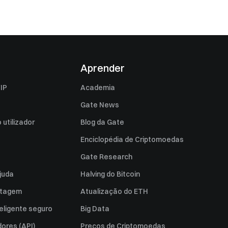
Aprender
IP
Academia
Gate News
utilizador
Blog da Gate
Enciclopédia de Criptomoedas
Gate Research
juda
Halving do Bitcoin
istagem
Atualização do ETH
eligente seguro
Big Data
ores (API)
Preços de Criptomoedas