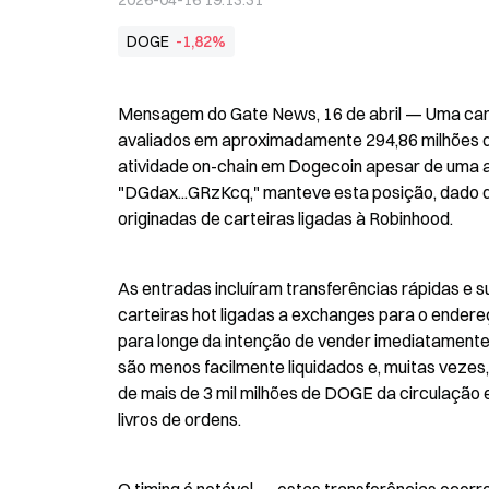
2026-04-16 19:13:31
DOGE
-1,82%
Mensagem do Gate News, 16 de abril — Uma carte
avaliados em aproximadamente 294,86 milhões d
atividade on-chain em Dogecoin apesar de uma a
"DGdax...GRzKcq," manteve esta posição, dado q
originadas de carteiras ligadas à Robinhood.
As entradas incluíram transferências rápidas e 
carteiras hot ligadas a exchanges para o ender
para longe da intenção de vender imediatamente,
são menos facilmente liquidados e, muitas vezes
de mais de 3 mil milhões de DOGE da circulação 
livros de ordens.