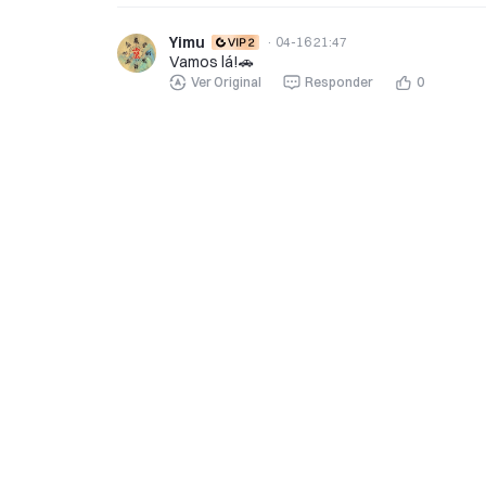
Yimu
·
04-16 21:47
Vamos lá!🚗
Ver Original
Responder
0