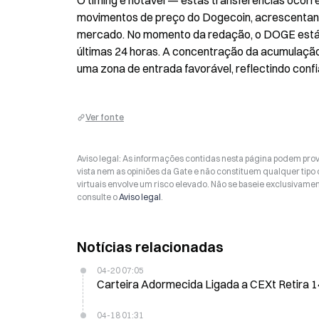
O timing é notável — estas transferências ocorre
movimentos de preço do Dogecoin, acrescentan
mercado. No momento da redação, o DOGE está a 
últimas 24 horas. A concentração da acumulação
uma zona de entrada favorável, reflectindo confi
Ver fonte
Aviso legal: As informações contidas nesta página podem prov
vista nem as opiniões da Gate e não constituem qualquer tipo
virtuais envolve um risco elevado. Não se baseie exclusivame
consulte o
Aviso legal
.
Notícias relacionadas
04-20 07:05
Carteira Adormecida Ligada a CEXt Retira 
04-18 01:31