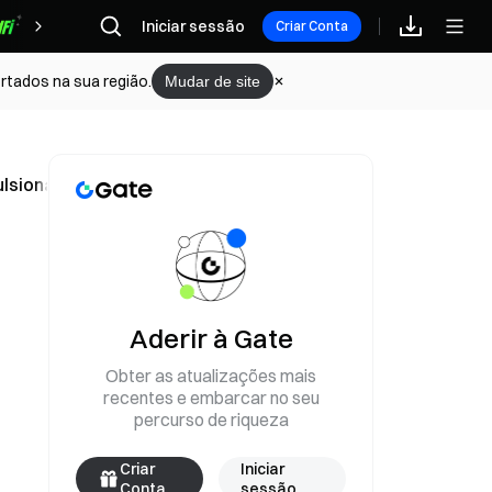
Iniciar sessão
Recompensas
Criar Conta
rtados na sua região.
Mudar de site
sionam especulação de rally a 4/20
Aderir à Gate
Obter as atualizações mais
recentes e embarcar no seu
percurso de riqueza
Criar
Iniciar
Conta
sessão