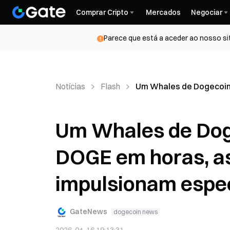
Comprar Cripto
Mercados
Negociar
Parece que está a aceder ao nosso si
Notícias
Flash
Um Whales de Dogecoin 
Um Whales de Do
DOGE em horas, as
impulsionam espec
GateNews
dogecoin news