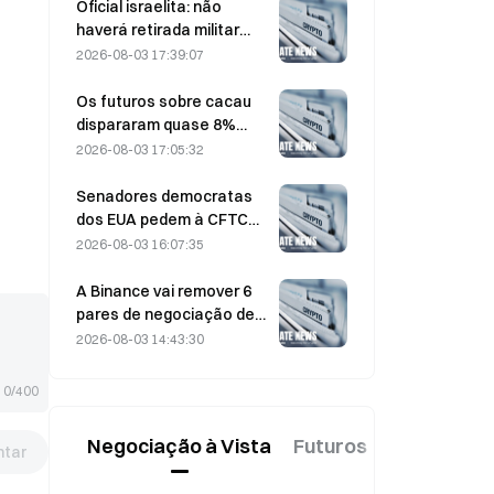
assistidos por IA
Oficial israelita: não
haverá retirada militar
antes de o Hamas se
2026-08-03 17:39:07
desarmar
Os futuros sobre cacau
dispararam quase 8%
intradiário na passada
2026-08-03 17:05:32
sexta-feira, apanhando
de surpresa os
Senadores democratas
participantes do mercado
dos EUA pedem à CFTC
que restrinja os produtos
2026-08-03 16:07:35
de apostas relacionados
com incêndios florestais
A Binance vai remover 6
descontrolados durante a
pares de negociação de
época de incêndios mais
altcoins a partir de 17 de
2026-08-03 14:43:30
intensa de sempre
agosto de 2026
0/400
Negociação à Vista
Futuros
Novo
tar