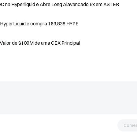
C na Hyperliquid e Abre Long Alavancado 5x em ASTER
 HyperLiquid e compra 169,838 HYPE
Carteira Recém-Criada Retira 1.470 BTC no Valor de $109M de uma CEX Principal
Comen