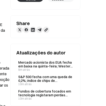
Share
E 
da 
Atualizações do autor
 
Mercado acionista dos EUA fecha
em baixa na quinta-feira; Western
erada 
Digital recua 13%
8m atrás
nte 
S&P 500 fecha com uma queda de
moção 
0,2%; índice de chips de
armazenamento recua 3,4% em 6
10m atrás
r os 
de agosto
Fundos de cobertura focados em
tecnologia registaram perdas
superiores a 10% em julho, afirma
10m atrás
a JPMorgan