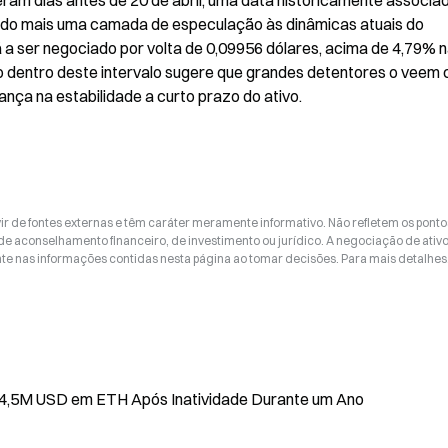
ram dias antes de 20 de abril, uma data historicamente associad
do mais uma camada de especulação às dinâmicas atuais do 
ser negociado por volta de 0,09956 dólares, acima de 4,79% n
 dentro deste intervalo sugere que grandes detentores o veem 
ança na estabilidade a curto prazo do ativo.
ir de fontes externas e têm caráter meramente informativo. Não refletem os ponto
 de aconselhamento financeiro, de investimento ou jurídico. A negociação de ativ
nte nas informações contidas nesta página ao tomar decisões. Para mais detalhes
14,5M USD em ETH Após Inatividade Durante um Ano