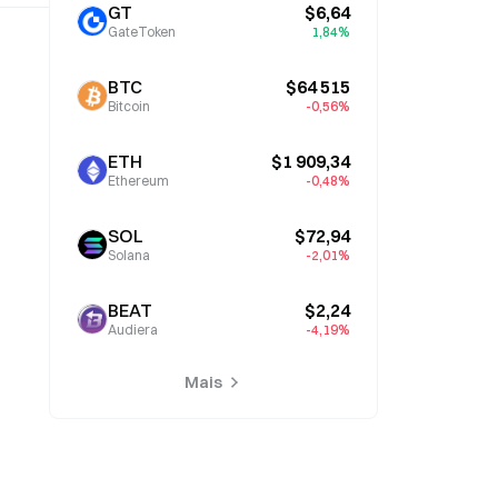
GT
$6,64
GateToken
1,84%
BTC
$64 515
Bitcoin
-0,56%
ETH
$1 909,34
Ethereum
-0,48%
SOL
$72,94
Solana
-2,01%
BEAT
$2,24
Audiera
-4,19%
Mais