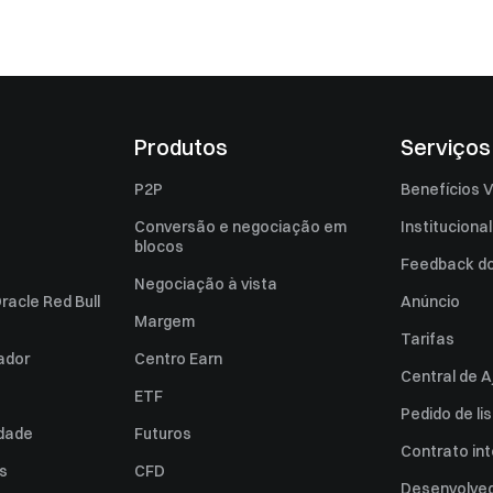
Produtos
Serviços
P2P
Benefícios V
Conversão e negociação em
Institucional
blocos
Feedback do 
Negociação à vista
racle Red Bull
Anúncio
Margem
Tarifas
zador
Centro Earn
Central de A
ETF
Pedido de l
idade
Futuros
Contrato int
es
CFD
Desenvolved