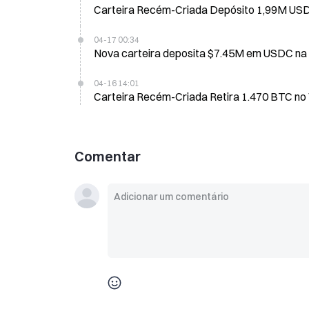
Carteira Recém-Criada Depósito 1,99M USD
04-17 00:34
Nova carteira deposita $7.45M em USDC na
04-16 14:01
Comentar