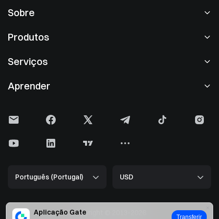
Sobre
Sobre nós
Produtos
Carreiras
P2P
Serviços
Sala de imprensa
Conversão e negociação em blocos
Benefícios VIP
Patrocinador da Oracle Red Bull Racing
Aprender
Negociação à vista
Institucional
Contrato de utilizador
Academia
Margem
Feedback do utilizador
Aviso de risco
Gate News
Centro Earn
Anúncio
Política de privacidade
Blog da Gate
ETF
Tarifas
Política de cookies
Enciclopédia de Criptomoedas
Futuros
Central de Ajuda
Kit de media
Gate Research
CFD
Português (Portugal)
USD
Pedido de listagem
Comprovativo de Reservas
Halving do Bitcoin
Ações
Contrato inteligente seguro
Licença
Atualização do ETH
Alpha
Desenvolvedores (API)
Segurança
Aplicação Gate
Copyright © 2013-2026.
Transferir